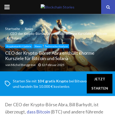
PRIMARY
MENU
Startseite
News
CEO der Krypto-Börse Abra enthüllt enorme Kursziele für Bitcoin
und Solana
Kryptomarkt-Update
News
Technische Analyse
CEO der Krypto-Börse Abra enthüllt enorme
Kursziele für Bitcoin und Solana
von
Michel Borggreve
12 Februar 2025
JETZT
Starten Sie mit
10 € gratis Krypto
bei Bitvavo
und handeln Sie 10.000 € kostenlos
STARTEN
Der CEO der Krypto-Börse Abra, Bill Barhydt, ist
überzeugt,
dass Bitcoin
(BTC) und andere führende