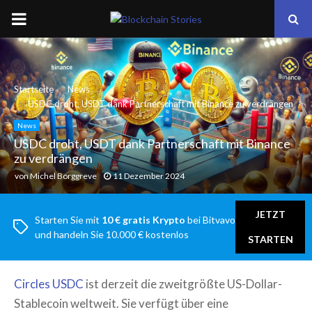
PRIMARY
MENU
Startseite
News
USDC droht, USDT dank Partnerschaft mit Binance zu verdrängen
News
USDC droht, USDT dank Partnerschaft mit Binance
zu verdrängen
von
Michel Borggreve
11 Dezember 2024
JETZT
Starten Sie mit
10 € gratis Krypto
bei Bitvavo
und handeln Sie 10.000 € kostenlos
STARTEN
Circles USDC
ist derzeit die zweitgrößte US-Dollar-
Stablecoin weltweit. Sie verfügt über eine