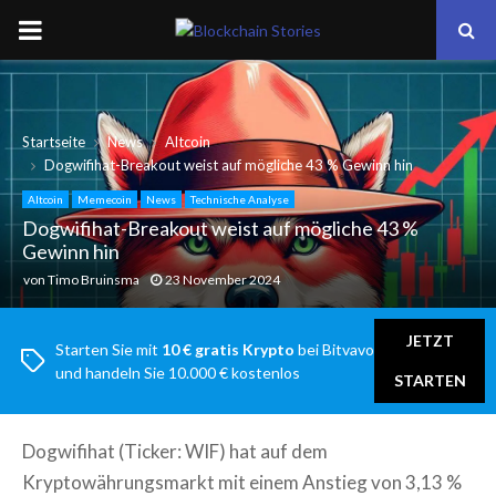
PRIMARY
MENU
Startseite
News
Altcoin
Dogwifihat-Breakout weist auf mögliche 43 % Gewinn hin
Altcoin
Memecoin
News
Technische Analyse
Dogwifihat-Breakout weist auf mögliche 43 %
Gewinn hin
von
Timo Bruinsma
23 November 2024
JETZT
Starten Sie mit
10 € gratis Krypto
bei Bitvavo
und handeln Sie 10.000 € kostenlos
STARTEN
Dogwifihat (Ticker: WIF) hat auf dem
Kryptowährungsmarkt mit einem Anstieg von 3,13 %