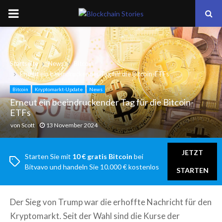
PRIMARY
MENU
Startseite
News
Bitcoin
Erneut ein beeindruckender Tag für die Bitcoin-ETFs
Bitcoin
Kryptomarkt-Update
News
Erneut ein beeindruckender Tag für die Bitcoin-
ETFs
von
Scott
13 November 2024
JETZT
Starten Sie mit
10 € gratis Bitcoin
bei
Bitvavo und handeln Sie 10.000 € kostenlos
STARTEN
Der Sieg von Trump war die erhoffte Nachricht für den
Kryptomarkt. Seit der Wahl sind die Kurse der