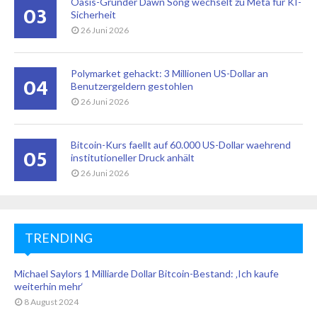
Oasis-Gründer Dawn Song wechselt zu Meta für KI-
03
Sicherheit
26 Juni 2026
Polymarket gehackt: 3 Millionen US-Dollar an
04
Benutzergeldern gestohlen
26 Juni 2026
Bitcoin-Kurs faellt auf 60.000 US-Dollar waehrend
05
institutioneller Druck anhält
26 Juni 2026
TRENDING
Michael Saylors 1 Milliarde Dollar Bitcoin-Bestand: ‚Ich kaufe
weiterhin mehr‘
8 August 2024