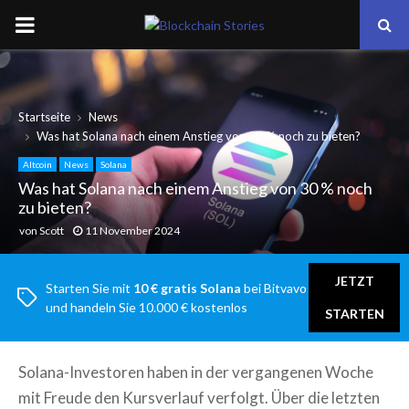
PRIMARY
MENU
Startseite
News
Was hat Solana nach einem Anstieg von 30 % noch zu bieten?
Altcoin
News
Solana
Was hat Solana nach einem Anstieg von 30 % noch
zu bieten?
von
Scott
11 November 2024
JETZT
Starten Sie mit
10 € gratis Solana
bei Bitvavo
und handeln Sie 10.000 € kostenlos
STARTEN
Solana-Investoren haben in der vergangenen Woche
mit Freude den Kursverlauf verfolgt. Über die letzten