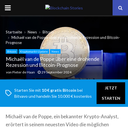
PRIMARY
MENU
Startseite
News
Bitcoin
Michaël van de Poppe über eine drohende Rezession und Bitcoin-
Prognose
Bitcoin
Kryptomarkt-Update
News
Michaël van de Poppe über eine drohende
Rezession und Bitcoin-Prognose
von
Pieter de Haan
29 September 2024
JETZT
Starten Sie mit
10 € gratis Bitcoin
bei
Bitvavo und handeln Sie 10.000 € kostenlos
STARTEN
Michaël van de Poppe, ein bekannter Krypto-Analyst,
erörtert in seinem neuesten Video die möglichen