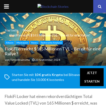
PRIMARY
MENU
Startseite
News
FlokiFi erreicht $165 Millionen TVL – Bereit für eine Rallye?
Altcoin
Memecoin
News
Technische Analyse
FlokiFi erreicht $165 Millionen TVL – Bereit für eine
Rallye?
von
Timo Bruinsma
23 September 2024
JETZT
Starten Sie mit
10 € gratis Krypto
bei Bitvavo
und handeln Sie 10.000 € kostenlos
STARTEN
FlokiFi Locker hat einen rekordverdächtigen Total
Value Locked (TVL) von 165 Millionen $ erreicht, was