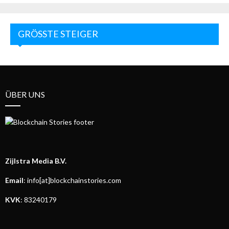
GRÖSSTE STEIGER
ÜBER UNS
Zijlstra Media B.V.
Email
: info[at]blockchainstories.com
KVK
: 83240179