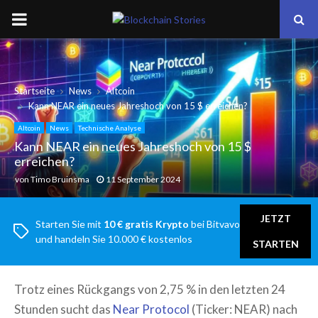
PRIMARY
MENU
Startseite
News
Altcoin
Kann NEAR ein neues Jahreshoch von 15 $ erreichen?
Altcoin
News
Technische Analyse
Kann NEAR ein neues Jahreshoch von 15 $
erreichen?
von
Timo Bruinsma
11 September 2024
JETZT
Starten Sie mit
10 € gratis Krypto
bei Bitvavo
und handeln Sie 10.000 € kostenlos
STARTEN
Trotz eines Rückgangs von 2,75 % in den letzten 24
Stunden sucht das
Near Protocol
(Ticker: NEAR) nach