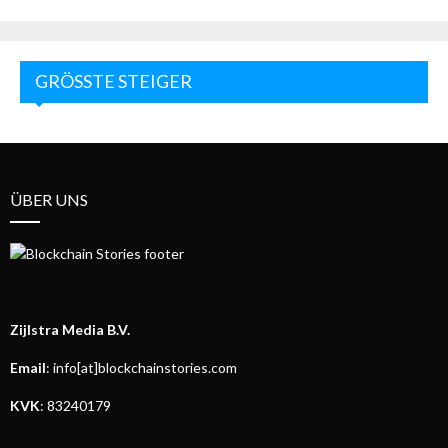
GRÖSSTE STEIGER
ÜBER UNS
Zijlstra Media B.V.
Email
: info[at]blockchainstories.com
KVK
: 83240179