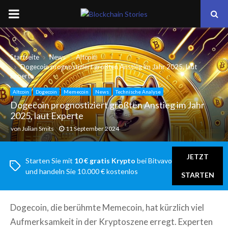
PRIMARY
MENU
Startseite
News
Altcoin
Dogecoin prognostiziert größten Anstieg im Jahr 2025, laut
Experte
Altcoin
Dogecoin
Memecoin
News
Technische Analyse
Dogecoin prognostiziert größten Anstieg im Jahr
2025, laut Experte
von
Julian Smits
11 September 2024
JETZT
Starten Sie mit
10 € gratis Krypto
bei Bitvavo
und handeln Sie 10.000 € kostenlos
STARTEN
Dogecoin, die berühmte Memecoin, hat kürzlich viel
Aufmerksamkeit in der Kryptoszene erregt. Experten