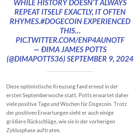
WHILE HISTORY DOESN’T ALWAYS
REPEAT ITSELF EXACTLY, IT OFTEN
RHYMES.
#DOGECOIN
EXPERIENCED
THIS…
PIC.TWITTER.COM/ENP4AUNOTF
— ÐIMA JAMES POTTS
(@DIMAPOTTS36)
SEPTEMBER 9, 2024
Diese optimistische Kreuzung fand erneut in der
ersten Septemberwoche statt. Potts erwartet daher
viele positive Tage und Wochen für Dogecoin. Trotz
der positiven Erwartungen sieht er auch einige
größere Rückschläge, wie sie in der vorherigen
Zyklusphase auftraten.