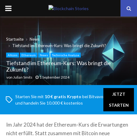
PRIMARY
MENU
Startseite
News
Tiefstand im Ethereum-Kurs: Was bringt die Zukunft?
Altcoin
Ethereum
News
Technische Analyse
Tiefstand im Ethereum-Kurs: Was bringt die
Zukunft?
von
Julian Smits
1 September 2024
JETZT
Starten Sie mit
10 € gratis Krypto
bei Bitvavo
und handeln Sie 10.000 € kostenlos
STARTEN
Im Jahr 2024 hat der Ethereum-Kurs die Erwartungen
nicht erfüllt. Statt zusammen mit Bitcoin neue