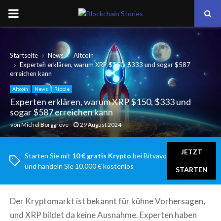
PRIMARY
MENU
Startseite
News
Altcoin
Experten erklären, warum XRP $150, $333 und sogar $587
erreichen kann
Altcoin
News
Ripple
Experten erklären, warum XRP $150, $333 und
sogar $587 erreichen kann
von
Michel Borggreve
29 August 2024
JETZT
Starten Sie mit
10 € gratis Krypto
bei Bitvavo
und handeln Sie 10.000 € kostenlos
STARTEN
Der Kryptomarkt ist bekannt für kühne Vorhersagen,
und XRP bildet da keine Ausnahme. Experten haben