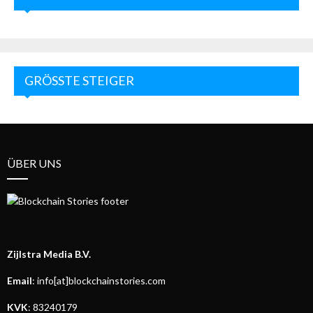
GRÖSSTE STEIGER
ÜBER UNS
Zijlstra Media B.V.
Email
: info[at]blockchainstories.com
KVK
: 83240179