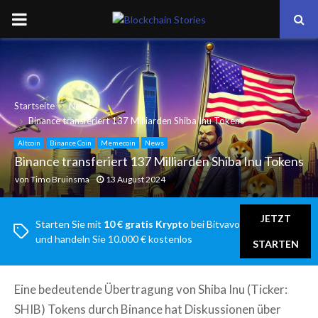
PRIMARY
MENU
Startseite
News
Binance transferiert 137 Milliarden Shiba Inu Tokens
Altcoin
Binance Coin
Memecoin
News
Binance transferiert 137 Milliarden Shiba Inu Tokens
von
Timo Bruinsma
13 August 2024
JETZT
Starten Sie mit
10 € gratis Krypto
bei Bitvavo
und handeln Sie 10.000 € kostenlos
STARTEN
Eine bedeutende Übertragung von Shiba Inu (Ticker:
SHIB) Tokens durch Binance hat Diskussionen über