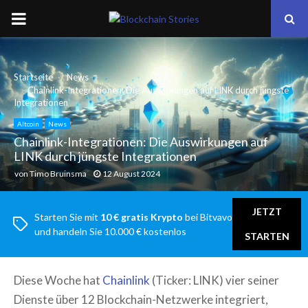
PRIMARY
MENU
Startseite
News
Chainlink-Integrationen: Die Auswirkungen auf LINK durch jüngste
Integrationen
Altcoin
News
Chainlink-Integrationen: Die Auswirkungen auf
LINK durch jüngste Integrationen
von
Timo Bruinsma
12 August 2024
JETZT
Starten Sie mit
10 € gratis Krypto
bei Bitvavo
und handeln Sie 10.000 € kostenlos
STARTEN
Diese Woche hat
Chainlink
(Ticker: LINK) vier seiner
Dienste über 12 Blockchain-Netzwerke integriert,