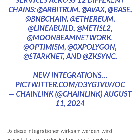
CHAINS:
@ARBITRUM
,
@AVAX
,
@BASE
,
@BNBCHAIN
,
@ETHEREUM
,
@LINEABUILD
,
@METISL2
,
@MOONBEAMNETWORK
,
@OPTIMISM
,
@0XPOLYGON
,
@STARKNET
, AND
@ZKSYNC
.
NEW INTEGRATIONS…
PIC.TWITTER.COM/D3YGJVLWOC
— CHAINLINK (@CHAINLINK)
AUGUST
11, 2024
Da diese Integrationen wirksam werden, wird
erwartet, dass sie den Einfluss von Chainlink