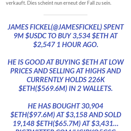
verkauft. Dies scheint nun erneut der Fall zu sein.
JAMES FICKEL(
@JAMESFICKEL
) SPENT
9M
$USDC
TO BUY 3,534
$ETH
AT
$2,547 1 HOUR AGO.
HE IS GOOD AT BUYING
$ETH
AT LOW
PRICES AND SELLING AT HIGHS AND
CURRENTLY HOLDS 226K
$ETH
($569.6M) IN 2 WALLETS.
HE HAS BOUGHT 30,904
$ETH
($97.6M) AT $3,158 AND SOLD
19,148
$ETH
($65.7M) AT $3,431…