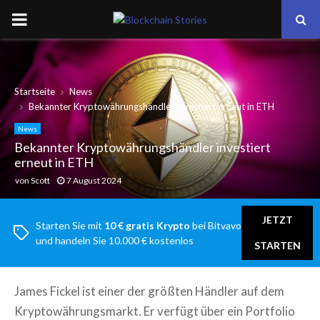
PRIMARY
MENU
Startseite
News
Bekannter Kryptowährungshändler investiert erneut in ETH
News
Bekannter Kryptowährungshändler investiert
erneut in ETH
von
Scott
7 August 2024
JETZT
Starten Sie mit
10 € gratis Krypto
bei Bitvavo
und handeln Sie 10.000 € kostenlos
STARTEN
James Fickel ist einer der größten Händler auf dem
Kryptowährungsmarkt. Er verfügt über ein Portfolio