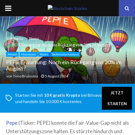
PRIMARY
MENU
Startseite
News
PEPE Erwartung: Noch ein Rückgang von 20% im August?
Altcoin
Memecoin
News
Technische Analyse
PEPE Erwartung: Noch ein Rückgang von 20% im
August?
von
Timo Bruinsma
5 August 2024
JETZT
Starten Sie mit
10 € gratis Krypto
bei Bitvavo
und handeln Sie 10.000 € kostenlos
STARTEN
Pepe
(Ticker: PEPE) konnte die Fair-Value-Gap nicht als
Unterstützungszone halten. Es stürzte hindurch und