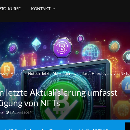
PTO-KURSE
KONTAKT
ews
Altcoin
Notcoin letzte Aktualisierung umfasst Hinzufügung von NFTs
n letzte Aktualisierung umfasst
ügung von NFTs
ma
2 August 2024