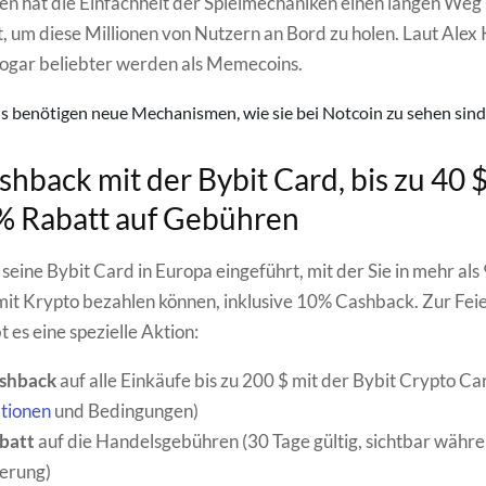
en hat die Einfachheit der Spielmechaniken einen langen Weg
, um diese Millionen von Nutzern an Bord zu holen. Laut Alex
sogar beliebter werden als Memecoins.
 benötigen neue Mechanismen, wie sie bei Notcoin zu sehen sind
hback mit der Bybit Card, bis zu 40 
% Rabatt auf Gebühren
seine Bybit Card in Europa eingeführt, mit der Sie in mehr als
it Krypto bezahlen können, inklusive 10% Cashback. Zur Feie
 es eine spezielle Aktion:
shback
auf alle Einkäufe bis zu 200 $ mit der Bybit Crypto Car
tionen
und Bedingungen)
batt
auf die Handelsgebühren (30 Tage gültig, sichtbar währ
ierung)