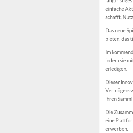
langfristige
einfache Akt
schafft, Nutz
Das neue Spie
bieten, das t
Im kommende
indem sie mi
erledigen.
Dieser innov
Vermögenswe
ihren Sammlu
Die Zusammen
eine Plattfo
erwerben.