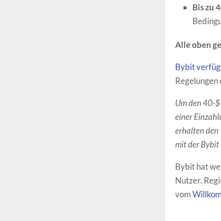
Bis zu 
Beding
Alle oben ge
Bybit verfü
Regelungen 
Um den 40-$-B
einer Einzahl
erhalten den
mit der Bybit
Bybit hat we
Nutzer. Regi
vom
Willko