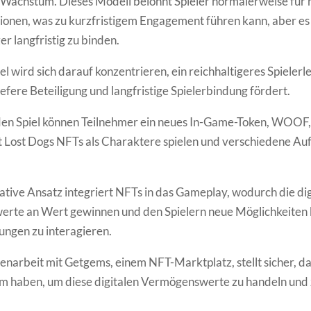
s Wachstum. Dieses Modell belohnt Spieler normalerweise für r
ionen, was zu kurzfristigem Engagement führen kann, aber es 
er langfristig zu binden.
l wird sich darauf konzentrieren, ein reichhaltigeres Spielerl
iefere Beteiligung und langfristige Spielerbindung fördert.
n Spiel können Teilnehmer ein neues In-Game-Token, WOOF,
t Lost Dogs NFTs als Charaktere spielen und verschiedene A
ative Ansatz integriert NFTs in das Gameplay, wodurch die dig
rte an Wert gewinnen und den Spielern neue Möglichkeiten b
ngen zu interagieren.
arbeit mit Getgems, einem NFT-Marktplatz, stellt sicher, da
rm haben, um diese digitalen Vermögenswerte zu handeln und