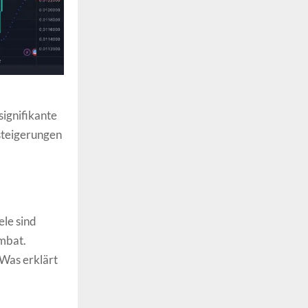
signifikante
tsteigerungen
ele sind
mbat.
 Was erklärt