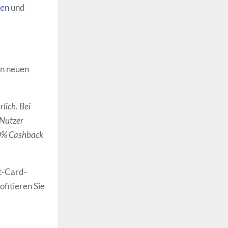
nen
und
en neuen
lich. Bei
 Nutzer
20% Cashback
t-Card-
fitieren Sie