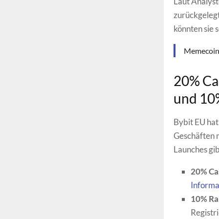
Laut Analyst
zurückgelegt
könnten sie 
Memecoins
20% Cas
und 10
Bybit EU hat 
Geschäften m
Launches gibt
20% Ca
Informa
10% Ra
Registr