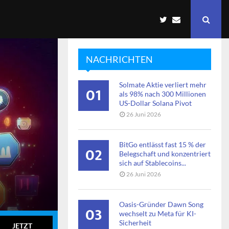
NACHRICHTEN
Solmate Aktie verliert mehr
01
als 98% nach 300 Millionen
US-Dollar Solana Pivot
26 Juni 2026
BitGo entlässt fast 15 % der
02
Belegschaft und konzentriert
sich auf Stablecoins...
26 Juni 2026
Oasis-Gründer Dawn Song
03
wechselt zu Meta für KI-
Sicherheit
JETZT