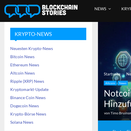
NEWS
KRY
KRYPTO-NEWS
Neuesten Krypto-News
Bitcoin News
Ethereum News
Altcoin News
Startseite
N
Ripple (XRP) News
Altcoin
News
Kryptomarkt-Update
Notcoi
Binance Coin News
Hinzuf
Dogecoin News
von
Timo Bruins
Krypto-Börse News
Solana News