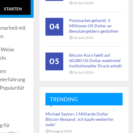
26 Juni 2026
STARTEN
Polymarket gehackt: 3
04
Millionen US-Dollar an
enarbeit mit
Benutzergeldern gestohlen
n.
26 Juni 2026
e Weise
Bitcoin-Kurs faellt auf
05
eln.
60.000 US-Dollar waehrend
institutioneller Druck anhält
tem
26 Juni 2026
ielerfahrung
 Popularität
TRENDING
Michael Saylors 1 Milliarde Dollar
Bitcoin-Bestand: ‚Ich kaufe weiterhin
g für
mehr‘
8 August 2024