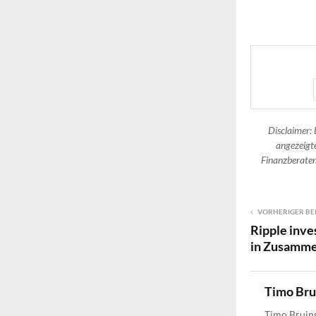
Disclaimer: 
angezeigte
Finanzberater.
VORHERIGER BE
Ripple inve
in Zusamme
Timo Br
Timo Bruins