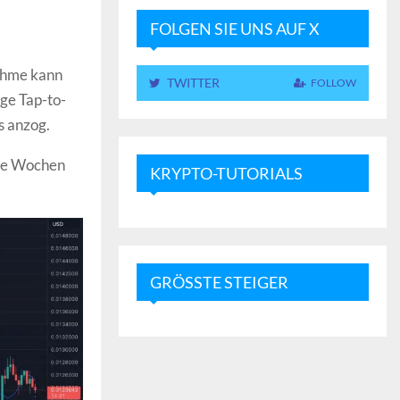
FOLGEN SIE UNS AUF X
nahme kann
TWITTER
FOLLOW
ge Tap-to-
s anzog.
ige Wochen
KRYPTO-TUTORIALS
GRÖSSTE STEIGER