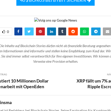
40 $ BONUS BEI BYBIT SICHERN
0
Die Inhalte auf Blockchain Stories dürfen nicht als finanzielle Beratung angesehen
n Informationen sind informativ und stellen keine Empfehlung zum Kauf dar. Wir
 Sie sind immer selbst verantwortlich für Ihre eigenen Investitionen. Wir können d
Verweise eine Provision erhalten.
ITRAG
NÄ
stiert 10 Millionen Dollar
XRP fällt um 7% 
narbeit mit OpenEden
Ripple Escr
uinsma
el ist Redakteur bei Blockchain Stories. Seine Faszination für Kryptow