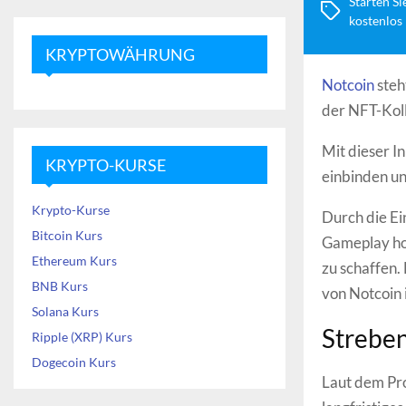
Starten Si
kostenlos
KRYPTOWÄHRUNG
Notcoin
steh
der NFT-Kol
Mit dieser I
KRYPTO-KURSE
einbinden un
Krypto-Kurse
Durch die E
Bitcoin Kurs
Gameplay hof
Ethereum Kurs
zu schaffen. 
BNB Kurs
von Notcoin 
Solana Kurs
Streben
Ripple (XRP) Kurs
Dogecoin Kurs
Laut dem Pro