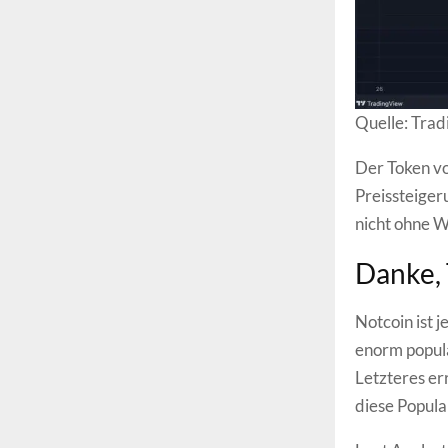
Quelle: Tra
Der Token vo
Preissteiger
nicht ohne W
Danke,
Notcoin ist j
enorm populä
Letzteres er
diese Popula