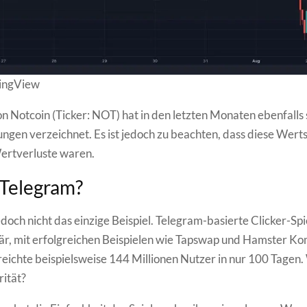
dingView
n Notcoin (Ticker: NOT) hat in den letzten Monaten ebenfalls 
ungen verzeichnet. Es ist jedoch zu beachten, dass diese Wer
ertverluste waren.
 Telegram?
edoch nicht das einzige Beispiel. Telegram-basierte Clicker-Spi
r, mit erfolgreichen Beispielen wie Tapswap und Hamster Ko
reichte beispielsweise 144 Millionen Nutzer in nur 100 Tagen.
rität?