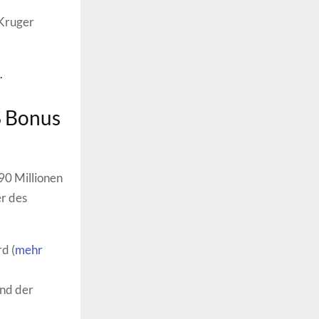
 Kruger
.
$ Bonus
 90 Millionen
r des
d (
mehr
end der