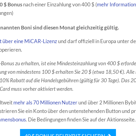
40 $ Bonus
nach einer Einzahlung von 400 $ (
mehr Informatio
ungen)
nannten Boni sind diesen Monat gleichzeitig gültig.
gt über eine MiCAR-Lizenz
und darf offiziell in Europa unter d
operieren.
onus zu erhalten, ist eine Mindesteinzahlung von 400 $ erforder
ung von mindestens 100 $ erhalten Sie 20 $ (etwa 18,50 €). Alle
 10% Rabatt auf die Handelsgebühren (gültig für 30 Tage). Das 
 Card muss vorher aktiviert werden.
ltweit
mehr als 70 Millionen Nutzer
und über 2 Millionen Bybi
strieren Sie ein Konto über den untenstehenden Button und pro
mmensbonus
. Die Bedingungen finden Sie auf der Aktionsseite.