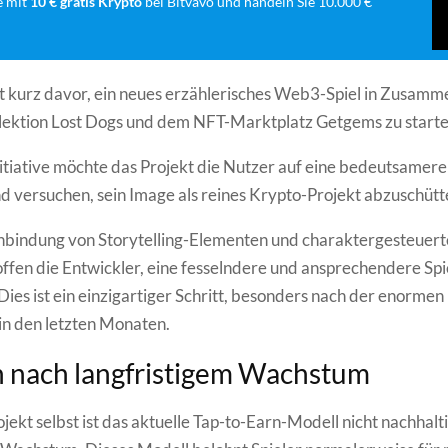
e mit
10 € gratis Krypto
bei Bitvavo und handeln Sie 10.000 €
t kurz davor, ein neues erzählerisches Web3-Spiel in Zusamm
lektion Lost Dogs und dem NFT-Marktplatz Getgems zu starte
nitiative möchte das Projekt die Nutzer auf eine bedeutsamer
d versuchen, sein Image als reines Krypto-Projekt abzuschütt
inbindung von Storytelling-Elementen und charaktergesteuer
fen die Entwickler, eine fesselndere und ansprechendere Sp
Dies ist ein einzigartiger Schritt, besonders nach der enormen
in den letzten Monaten.
 nach langfristigem Wachstum
jekt selbst ist das aktuelle Tap-to-Earn-Modell nicht nachhalti