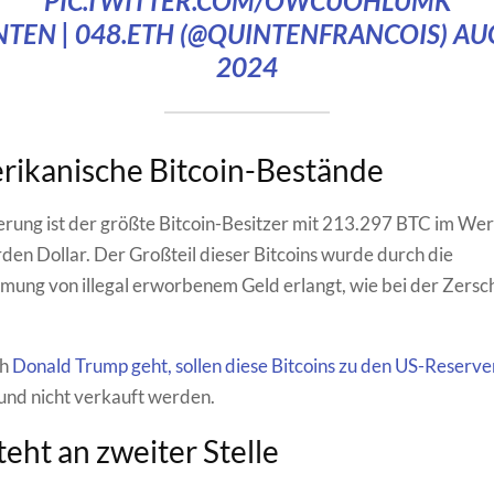
PIC.TWITTER.COM/OWCUOHLUMK
NTEN | 048.ETH (@QUINTENFRANCOIS)
AUG
2024
rikanische Bitcoin-Bestände
rung ist der größte Bitcoin-Besitzer mit 213.297 BTC im Wer
rden Dollar. Der Großteil dieser Bitcoins wurde durch die
ung von illegal erworbenem Geld erlangt, wie bei der Zersc
ch
Donald Trump geht, sollen diese Bitcoins zu den US-Reserve
und nicht verkauft werden.
teht an zweiter Stelle