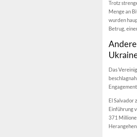
Trotz streng
Menge an Bit
wurden haup
Betrug, ein
Andere 
Ukrain
Das Vereinig
beschlagnahm
Engagement d
El Salvador 
Einführung v
371 Millione
Herangehens