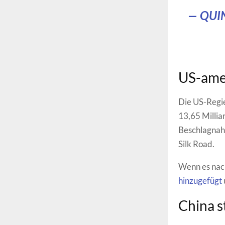
— QUI
US-ame
Die US-Regie
13,65 Millia
Beschlagnahm
Silk Road.
Wenn es na
hinzugefügt
China s