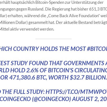
erhält hauptsächlich Bitcoin-Spenden zur Unterstützung der
engungen gegen Russland. Die Regierung hat bisher 651,3 BT
llar) erhalten, während die „Come Back Alive Foundation“ we
illionen Dollar) gesammelt hat. Der aktuelle Bestand beträg
Mittel aktiv verwendet werden.
ICH COUNTRY HOLDS THE MOST
#BITCO
TEST STUDY FOUND THAT GOVERNMENTS
LD HOLD 2.6% OF BITCOIN'S CIRCULATING
OR 471,380.6 BTC, WORTH $32.7 BILLION.
 THE FULL STUDY:
HTTPS://T.CO/MTMWP
 COINGECKO (@COINGECKO)
AUGUST 2, 2