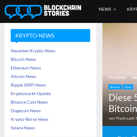
NEWS
KRY
KRYPTO-NEWS
Neuesten Krypto-News
Bitcoin News
Ethereum News
Altcoin News
Startseite
N
Ripple (XRP) News
Bitcoin
News
Kryptomarkt-Update
Diese 
Binance Coin News
Bitcoi
Dogecoin News
von
Thanh Lanh 
Krypto-Börse News
Solana News