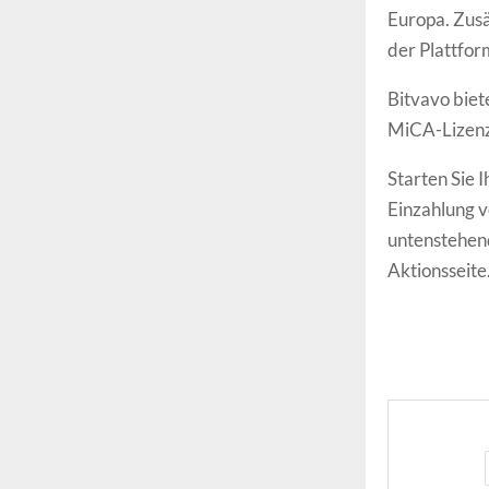
Europa. Zusä
der Plattfo
Bitvavo biet
MiCA-Lizenz
Starten Sie
Einzahlung vo
untenstehend
Aktionsseite