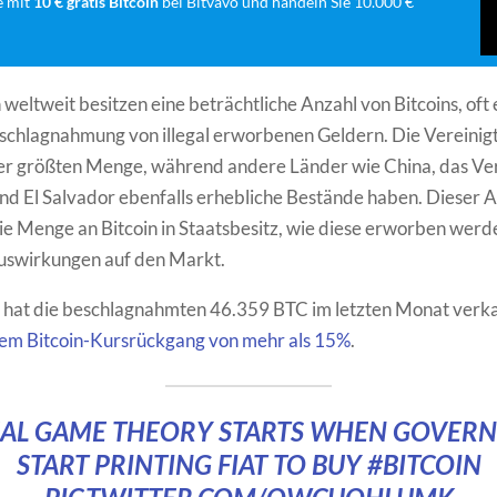
e mit
10 € gratis Bitcoin
bei Bitvavo und handeln Sie 10.000 €
weltweit besitzen eine beträchtliche Anzahl von Bitcoins, of
schlagnahmung von illegal erworbenen Geldern. Die Vereinig
er größten Menge, während andere Länder wie China, das Ver
nd El Salvador ebenfalls erhebliche Bestände haben. Dieser A
ie Menge an Bitcoin in Staatsbesitz, wie diese erworben werd
uswirkungen auf den Markt.
 hat die beschlagnahmten 46.359 BTC im letzten Monat verka
em Bitcoin-Kursrückgang von mehr als 15%
.
EAL GAME THEORY STARTS WHEN GOVER
START PRINTING FIAT TO BUY
#BITCOIN