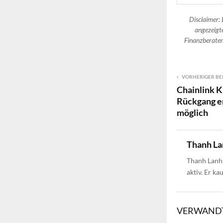
Disclaimer: 
angezeigte
Finanzberater.
VORHERIGER BE
Chainlink K
Rückgang e
möglich
Thanh La
Thanh Lanh 
aktiv. Er ka
VERWANDT