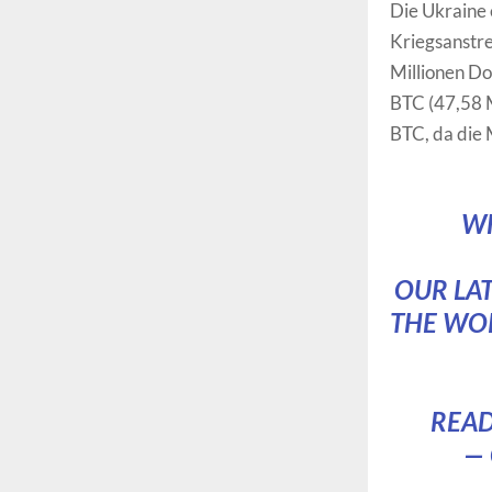
Die Ukraine 
Kriegsanstr
Millionen Do
BTC (47,58 M
BTC, da die 
WH
OUR LA
THE WOR
READ
—