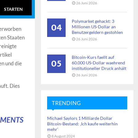
26 Juni 2026
STARTEN
Polymarket gehackt: 3
04
Millionen US-Dollar an
t erworben
Benutzergeldern gestohlen
ten Staaten
26 Juni 2026
einigte
rtikel
Bitcoin-Kurs faellt auf
05
en und die
60.000 US-Dollar waehrend
institutioneller Druck anhält
26 Juni 2026
uft. Dies
TRENDING
NMENTS
Michael Saylors 1 Milliarde Dollar
Bitcoin-Bestand: ‚Ich kaufe weiterhin
mehr‘
8 August 2024