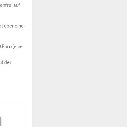
enfrei auf
t über eine
 Euro (eine
uf der