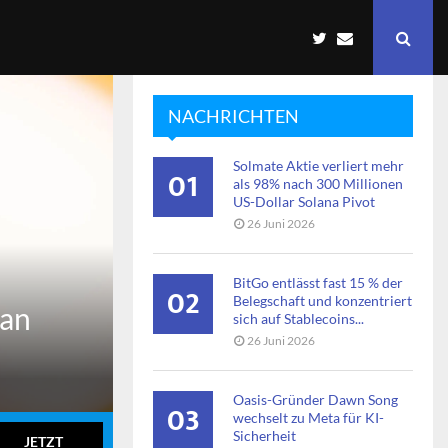
NACHRICHTEN
Solmate Aktie verliert mehr
01
als 98% nach 300 Millionen
US-Dollar Solana Pivot
26 Juni 2026
BitGo entlässt fast 15 % der
02
Belegschaft und konzentriert
 an
sich auf Stablecoins...
26 Juni 2026
Oasis-Gründer Dawn Song
03
wechselt zu Meta für KI-
Sicherheit
JETZT