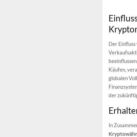
Einflus
Krypto
Der Einfluss
Verkaufsakti
beeinflussen
Käufen, vera
globalen Vol
Finanzsystem
der zukünft
Erhalte
In Zusammen
Kryptowäh