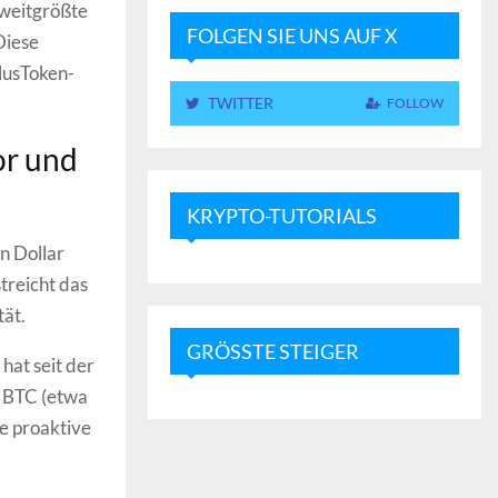
zweitgrößte
FOLGEN SIE UNS AUF X
Diese
lusToken-
TWITTER
FOLLOW
or und
KRYPTO-TUTORIALS
n Dollar
treicht das
ät.
GRÖSSTE STEIGER
hat seit der
0 BTC (etwa
re proaktive