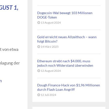
UST 1,
Dogecoin-Wal bewegt 103 Millionen
DOGE-Token
13 August 2024
Gold erreicht neues Allzeithoch – wann
folgt Bitcoin?
14 März 2025
t von etwa
Ethereum strebt nach $4.000, muss
hlagung der
jedoch noch Widerstand überwinden
12 August 2024
n
Dough Finance-Hack von $1,96 Millionen
durch Flash Loan Angriff
12 Juli 2024