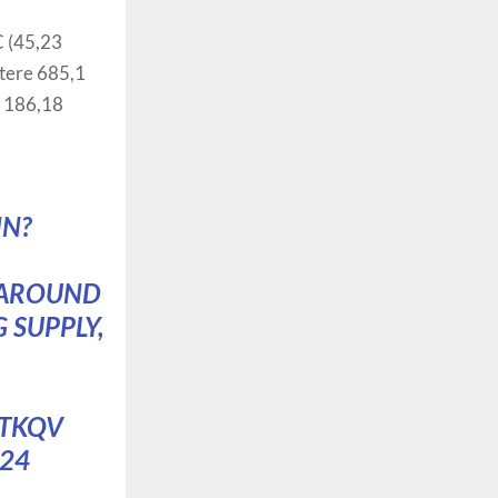
C (45,23
itere 685,1
t 186,18
IN
?
 AROUND
 SUPPLY,
OTKQV
024