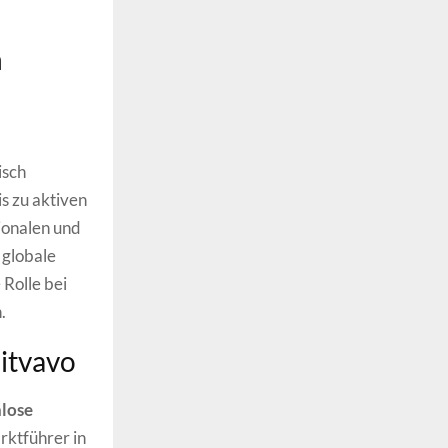
n
isch
s zu aktiven
ionalen und
 globale
Rolle bei
.
Bitvavo
nlose
rktführer in