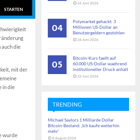
26 Juni 2026
STARTEN
Polymarket gehackt: 3
04
Millionen US-Dollar an
chwierigkeit
Benutzergeldern gestohlen
eränderung
26 Juni 2026
 auch die
Bitcoin-Kurs faellt auf
05
60.000 US-Dollar waehrend
eit, mit der
institutioneller Druck anhält
26 Juni 2026
lgemeine
 in die
TRENDING
Michael Saylors 1 Milliarde Dollar
Bitcoin-Bestand: ‚Ich kaufe weiterhin
mehr‘
ie wurde
8 August 2024