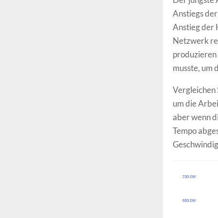
Anstiegs der
Anstieg der 
Netzwerk rep
produzieren 
musste, um d
Vergleichen 
um die Arbei
aber wenn di
Tempo abges
Geschwindigk