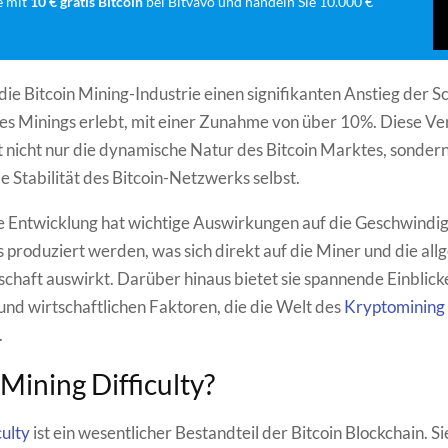
e mit
10 € gratis Bitcoin
bei Bitvavo und handeln Sie 10.000 €
 die Bitcoin Mining-Industrie einen signifikanten Anstieg der S
 des Minings erlebt, mit einer Zunahme von über 10%. Diese V
t nicht nur die dynamische Natur des Bitcoin Marktes, sondern
 Stabilität des Bitcoin-Netzwerks selbst.
e Entwicklung hat wichtige Auswirkungen auf die Geschwindigk
s produziert werden, was sich direkt auf die Miner und die al
schaft auswirkt. Darüber hinaus bietet sie spannende Einblicke
und wirtschaftlichen Faktoren, die die Welt des
Kryptomining
.
 Mining Difficulty?
culty
ist ein wesentlicher Bestandteil der Bitcoin Blockchain. S