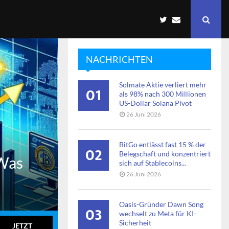
NACHRICHTEN
Solmate Aktie verliert mehr
01
als 98% nach 300 Millionen
US-Dollar Solana Pivot
26 Juni 2026
BitGo entlässt fast 15 % der
02
Belegschaft und konzentriert
 Was
sich auf Stablecoins...
26 Juni 2026
Oasis-Gründer Dawn Song
03
wechselt zu Meta für KI-
Sicherheit
JETZT