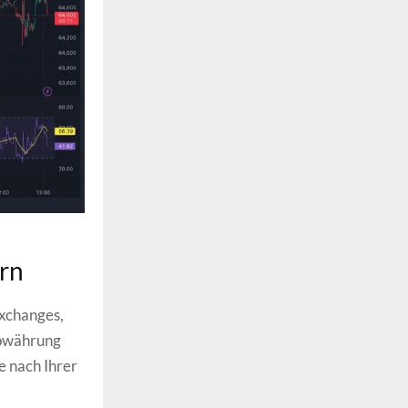
ern
Exchanges,
towährung
e nach Ihrer