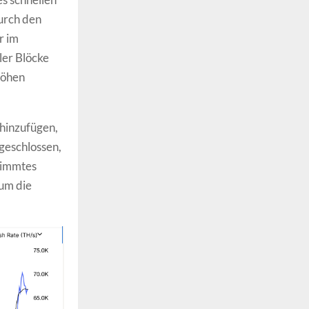
urch den
r im
ler Blöcke
höhen
 hinzufügen,
bgeschlossen,
stimmtes
um die