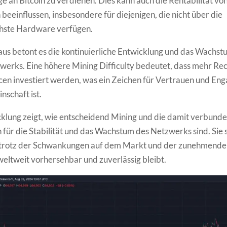
e an Bitcoin zu verdienen. Dies kann auch die Rentabilität vo
beeinflussen, insbesondere für diejenigen, die nicht über die
ichste Hardware verfügen.
us betont es die kontinuierliche Entwicklung und das Wachst
werks. Eine höhere Mining Difficulty bedeutet, dass mehr Re
en investiert werden, was ein Zeichen für Vertrauen und En
schaft ist.
klung zeigt, wie entscheidend Mining und die damit verbund
für die Stabilität und das Wachstum des Netzwerks sind. Sie st
n trotz der Schwankungen auf dem Markt und der zunehmende
eltweit vorhersehbar und zuverlässig bleibt.