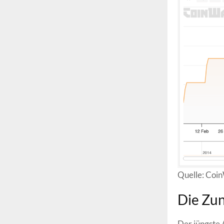
Quelle: Coi
Die Zun
Der jüngste 