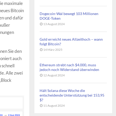
die maximale
 neues Bitcoin
Dogecoin-Wal bewegt 103 Millionen
sen und dafür
DOGE-Token
13 August 2024
außer
ohnungen
Gold erreicht neues Allzeithoch – wann
folgt Bitcoin?
14 März 2025
nnen Sie den
oniert auch
Ethereum strebt nach $4.000, muss
u schnell
jedoch noch Widerstand überwinden
de. Alle zwei
12 August 2024
„Block
Hält Solana diese Woche die
entscheidende Unterstützung bei 153,95
$?
11 August 2024