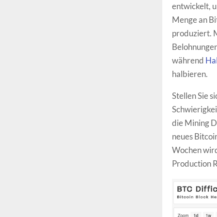
entwickelt, 
Menge an Bitc
produziert. 
Belohnungen
während
Hal
halbieren.
Stellen Sie s
Schwierigkei
die Mining Di
neues Bitcoi
Wochen wird 
Production R