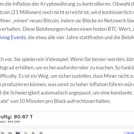
um die Inflation der Kryptowährung zu kontrollieren. Obwohl 
oin (21 Millionen) noch nicht erreicht ist, wird kontinuierlich
Miner „minen“ neues Bitcoin, indem sie Blöcke im Netzwerk lö
 erhalten. Diese Belohnungen haben einen festen BTC-Wert, 
ving Events
, die etwa alle vier Jahre stattfinden und die Bel
ich vor, Sie spielen ein Videospiel. Wenn Sie besser werden, kö
tsgrad erhöhen, um es herausfordernder zu machen. So funkti
fficulty. Es ist ein Weg, um sicherzustellen, dass Miner nicht z
n produzieren können, was sonst zu hoher Inflation führen wür
die Schwierigkeit automatisch angepasst, um eine konstante 
ate“ von 10 Minuten pro Block aufrechtzuerhalten.