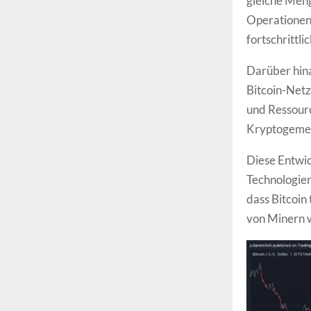
gleiche Meng
Operationen 
fortschrittl
Darüber hina
Bitcoin-Netz
und Ressourc
Kryptogemein
Diese Entwic
Technologien 
dass Bitcoi
von Minern w