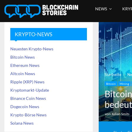
NEWS
KRY
KRYPTO-NEWS
Neuesten Krypto-News
Bitcoin News
Ethereum News
Altcoin News
Startseite
N
Ripple (XRP) News
Bitcoin
Mining
Kryptomarkt-Update
Bitcoi
Binance Coin News
bedeut
Dogecoin News
von
Julian Smits
Krypto-Börse News
Solana News