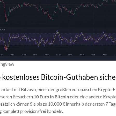
dingview
 kostenloses Bitcoin-Guthaben sich
rbeit mit Bitvavo, einer der größten europäischen Krypto-
unseren Besuchern
10 Euro in Bitcoin
oder eine andere Kryp
sätzlich können Sie bis zu 10.000 € innerhalb der ersten 7 Tag
g komplett provisionsfrei handeln.