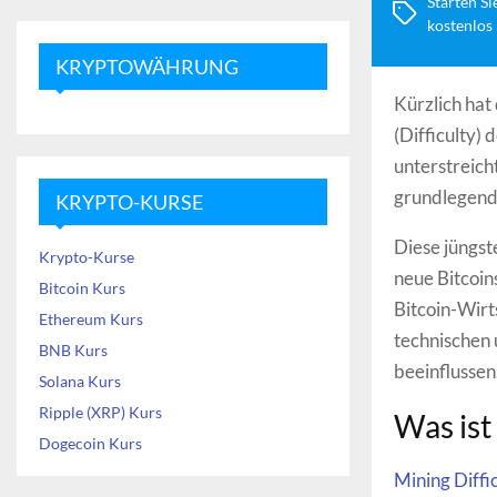
Starten Si
kostenlos
KRYPTOWÄHRUNG
Kürzlich hat
(Difficulty)
unterstreich
grundlegende
KRYPTO-KURSE
Diese jüngst
Krypto-Kurse
neue Bitcoin
Bitcoin Kurs
Bitcoin-Wirt
Ethereum Kurs
technischen 
BNB Kurs
beeinflussen
Solana Kurs
Ripple (XRP) Kurs
Was ist
Dogecoin Kurs
Mining Diffi