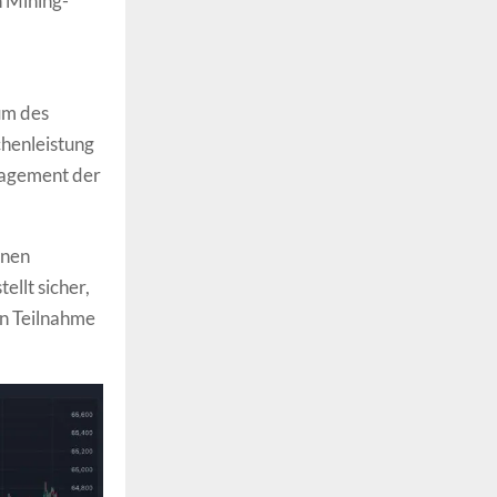
n Mining-
um des
chenleistung
gagement der
enen
ellt sicher,
n Teilnahme