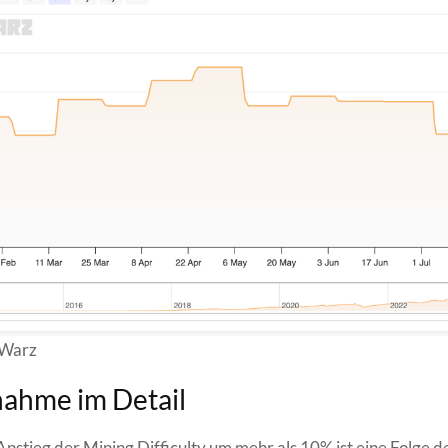
nWarz
ahme im Detail
Anstieg der Mining Difficulty um mehr als 10% ist eine Folge d