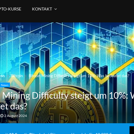
PTO-KURSE
KONTAKT
ews
Bitcoin
Bitcoin Mining Difficulty steigt um 10%: Was bedeutet das?
News
n Mining Difficulty steigt um 10%:
et das?
2 August 2024