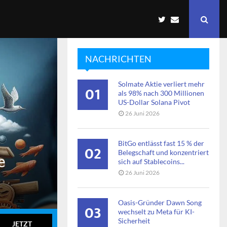
NACHRICHTEN
Solmate Aktie verliert mehr
01
als 98% nach 300 Millionen
US-Dollar Solana Pivot
26 Juni 2026
BitGo entlässt fast 15 % der
02
Belegschaft und konzentriert
e
sich auf Stablecoins...
26 Juni 2026
Oasis-Gründer Dawn Song
03
wechselt zu Meta für KI-
Sicherheit
JETZT