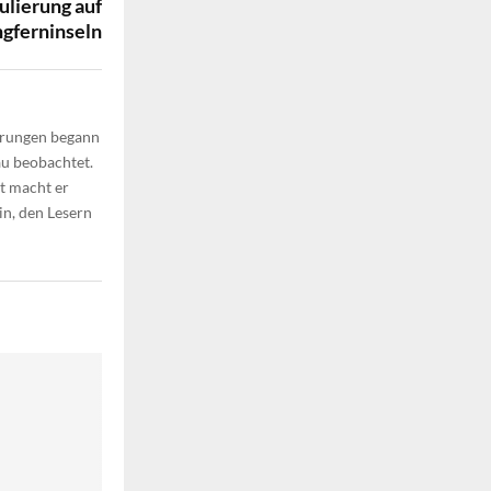
ulierung auf
ngferninseln
ährungen begann
au beobachtet.
t macht er
in, den Lesern