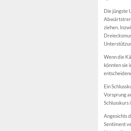
Die jüngste 
Abwärtstrend
ziehen. Inzw
Dreiecksmus
Unterstützun
Wenn die Käu
könnten sie 
entscheiden
Ein Schlussk
Vorsprung am
Schlusskurs 
Angesichts 
Sentiment v