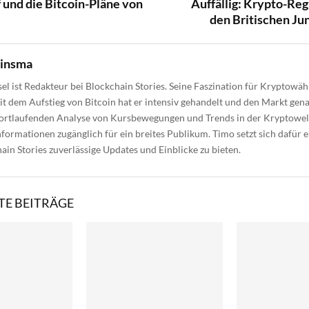
f und die Bitcoin-Pläne von
Auffällig: Krypto-Reg
den Britischen Ju
uinsma
el ist Redakteur bei Blockchain Stories. Seine Faszination für Kryptow
eit dem Aufstieg von Bitcoin hat er intensiv gehandelt und den Markt gen
fortlaufenden Analyse von Kursbewegungen und Trends in der Kryptowel
formationen zugänglich für ein breites Publikum. Timo setzt sich dafür e
ain Stories zuverlässige Updates und Einblicke zu bieten.
E BEITRÄGE