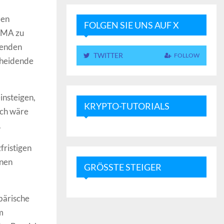
len
FOLGEN SIE UNS AUF X
 EMA zu
lenden
TWITTER
FOLLOW
cheidende
insteigen,
KRYPTO-TUTORIALS
ich wäre
.
fristigen
inen
GRÖSSTE STEIGER
bärische
m