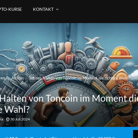
PTO-KURSE
KONTAKT
ews
Altcoin
Ist das Halten von Toncoin im Moment die richtige Wahl?
s Halten von Toncoin im Moment di
ge Wahl?
ma
30 Juli 2024