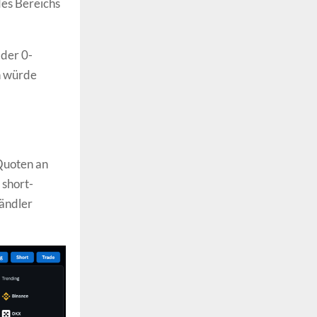
des Bereichs
der 0-
n würde
Quoten an
 short-
Händler