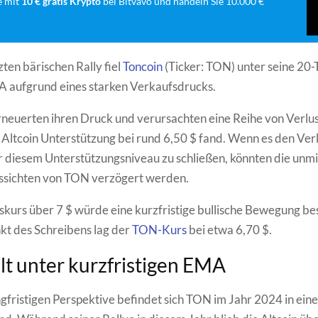
e mit
10 € gratis Krypto
bei Bitvavo und handeln Sie 10.000 €
zten bärischen Rally fiel
Toncoin
(Ticker: TON) unter seine 20-
 aufgrund eines starken Verkaufsdrucks.
neuerten ihren Druck und verursachten eine Reihe von Verlus
Altcoin Unterstützung bei rund 6,50 $ fand. Wenn es den Ve
er diesem Unterstützungsniveau zu schließen, könnten die unm
ssichten von TON verzögert werden.
skurs über 7 $ würde eine kurzfristige bullische Bewegung be
t des Schreibens lag der
TON-Kurs
bei etwa 6,70 $.
lt unter kurzfristigen EMA
ngfristigen Perspektive befindet sich TON im Jahr 2024 in ein