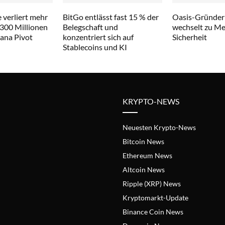
 verliert mehr
BitGo entlässt fast 15 % der
Oasis-Gründer
 300 Millionen
Belegschaft und
wechselt zu Met
lana Pivot
konzentriert sich auf
Sicherheit
Stablecoins und KI
KRYPTO-NEWS
Neuesten Krypto-News
Bitcoin News
Ethereum News
Altcoin News
Ripple (XRP) News
Kryptomarkt-Update
Binance Coin News