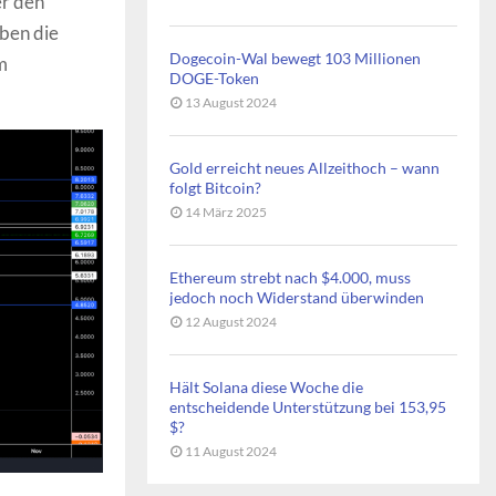
er den
ben die
Dogecoin-Wal bewegt 103 Millionen
m
DOGE-Token
13 August 2024
Gold erreicht neues Allzeithoch – wann
folgt Bitcoin?
14 März 2025
Ethereum strebt nach $4.000, muss
jedoch noch Widerstand überwinden
12 August 2024
Hält Solana diese Woche die
entscheidende Unterstützung bei 153,95
$?
11 August 2024