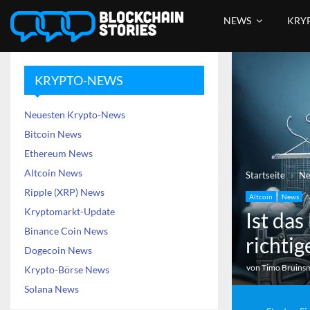
NEWS
KRY
KRYPTO-NEWS
Neuesten Krypto-News
Bitcoin News
Ethereum News
Altcoin News
Startseite
N
Ripple (XRP) News
Altcoin
News
Kryptomarkt-Update
Ist da
Binance Coin News
richti
Dogecoin News
von
Timo Bruins
Krypto-Börse News
Solana News