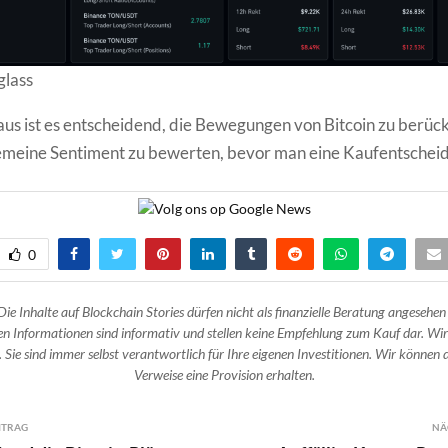
glass
us ist es entscheidend, die Bewegungen von Bitcoin zu berück
emeine Sentiment zu bewerten, bevor man eine Kaufentscheidu
0
Die Inhalte auf Blockchain Stories dürfen nicht als finanzielle Beratung angesehen
n Informationen sind informativ und stellen keine Empfehlung zum Kauf dar. Wir
 Sie sind immer selbst verantwortlich für Ihre eigenen Investitionen. Wir können d
Verweise eine Provision erhalten.
ITRAG
NÄ