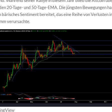
d. Während seiner Rallye in diesem Jahr blieb die Altcoin üb
den 20-Tage- und 50-Tage-EMA. Die jüngsten Bewegungen ha
n bärisches Sentiment bereitet, das eine Reihe von Verlusten i
mm verursachte.
dingView