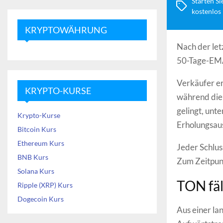
Starten Si
kostenlos
KRYPTOWÄHRUNG
Nach der let
50-Tage-EMA
Verkäufer er
KRYPTO-KURSE
während die 
gelingt, unt
Krypto-Kurse
Erholungsau
Bitcoin Kurs
Ethereum Kurs
Jeder Schlus
BNB Kurs
Zum Zeitpunk
Solana Kurs
TON fäl
Ripple (XRP) Kurs
Dogecoin Kurs
Aus einer la