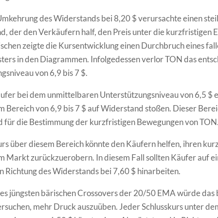
Umkehrung des Widerstands bei 8,20 $ verursachte einen stei
, der den Verkäufern half, den Preis unter die kurzfristigen
ischen zeigte die Kursentwicklung einen Durchbruch eines fal
ters in den Diagrammen. Infolgedessen verlor TON das ents
gsniveau von 6,9 bis 7 $.
fer bei dem unmittelbaren Unterstützungsniveau von 6,5 $ e
im Bereich von 6,9 bis 7 $ auf Widerstand stoßen. Dieser Bere
d für die Bestimmung der kurzfristigen Bewegungen von TON
urs über diesem Bereich könnte den Käufern helfen, ihren kurz
 Markt zurückzuerobern. In diesem Fall sollten Käufer auf e
in Richtung des Widerstands bei 7,60 $ hinarbeiten.
des jüngsten bärischen Crossovers der 20/50 EMA würde das 
ersuchen, mehr Druck auszuüben. Jeder Schlusskurs unter de