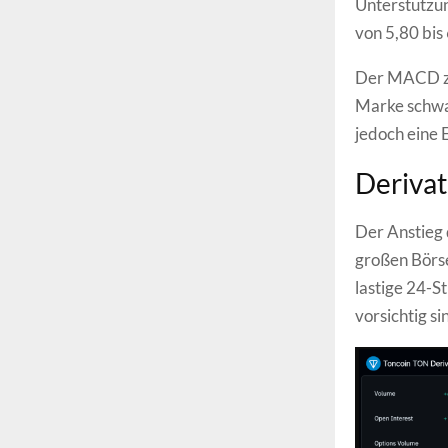
Unterstützun
von 5,80 bis 
Der MACD zei
Marke schwan
jedoch eine 
Derivat
Der Anstieg
großen Börse
lastige 24-S
vorsichtig s