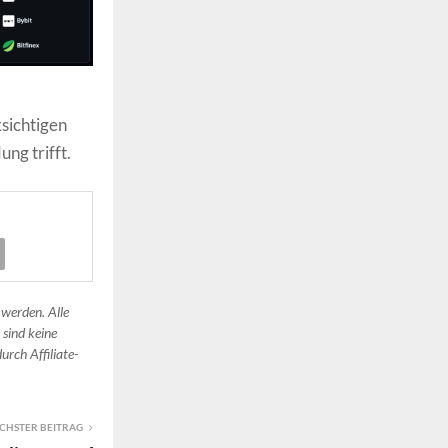
sichtigen
ng trifft.
 werden. Alle
 sind keine
urch Affiliate-
CHSTER BEITRAG