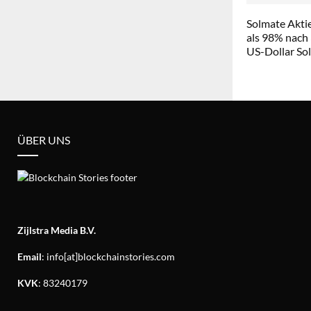
Solmate Aktie
als 98% nach
US-Dollar So
ÜBER UNS
Zijlstra Media B.V.
Email
: info[at]blockchainstories.com
KVK
: 83240179