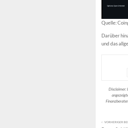
Quelle: Coin
Darüber hina
und das allg
Disclaimer: 
angezeigte
Finanzberater.
VORHERIGER BE