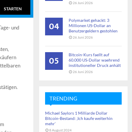
26 Juni 2026
STARTEN
Polymarket gehackt: 3
04
Millionen US-Dollar an
Tage- und
Benutzergeldern gestohlen
26 Juni 2026
ten,
Bitcoin-Kurs faellt auf
05
rkäufern
60.000 US-Dollar waehrend
ittelbaren
institutioneller Druck anhält
26 Juni 2026
stätigen.
TRENDING
Michael Saylors 1 Milliarde Dollar
Bitcoin-Bestand: ‚Ich kaufe weiterhin
em
mehr‘
8 August 2024