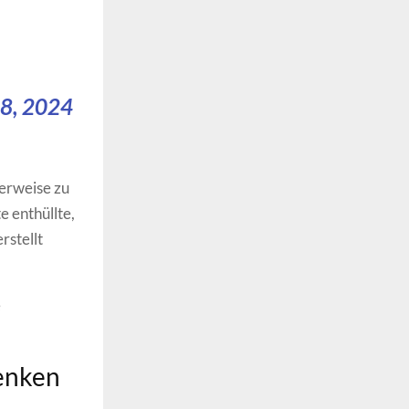
8, 2024
herweise zu
e enthüllte,
rstellt
e
denken