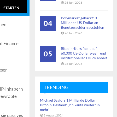
26 Juni 2026
STARTEN
Polymarket gehackt: 3
04
Millionen US-Dollar an
inen
Benutzergeldern gestohlen
26 Juni 2026
d Finance,
Bitcoin-Kurs faellt auf
05
60.000 US-Dollar waehrend
institutioneller Druck anhält
26 Juni 2026
eser
TRENDING
MP-Inhabern
 gewrapte
Michael Saylors 1 Milliarde Dollar
Bitcoin-Bestand: ‚Ich kaufe weiterhin
mehr‘
sie passives
8 August 2024