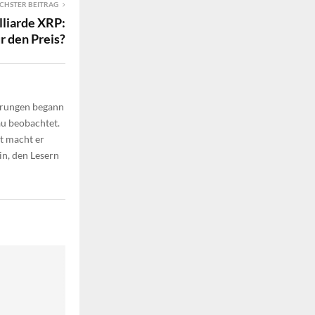
CHSTER BEITRAG
lliarde XRP:
r den Preis?
ährungen begann
au beobachtet.
t macht er
in, den Lesern