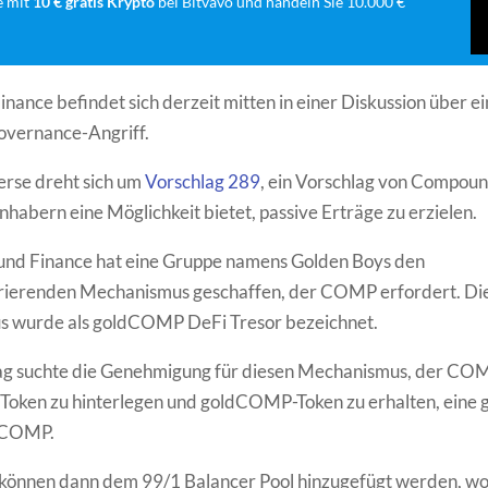
e mit
10 € gratis Krypto
bei Bitvavo und handeln Sie 10.000 €
ance befindet sich derzeit mitten in einer Diskussion über e
overnance-Angriff.
erse dreht sich um
Vorschlag 289
, ein Vorschlag von Compoun
abern eine Möglichkeit bietet, passive Erträge zu erzielen.
nd Finance hat eine Gruppe namens Golden Boys den
rierenden Mechanismus geschaffen, der COMP erfordert. Di
 wurde als goldCOMP DeFi Tresor bezeichnet.
ag suchte die Genehmigung für diesen Mechanismus, der CO
e Token zu hinterlegen und goldCOMP-Token zu erhalten, eine
 COMP.
können dann dem 99/1 Balancer Pool hinzugefügt werden, wo 