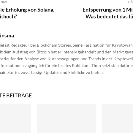
ITRAG
NÄ
die Erholung von Solana,
Entsperrung von 1 Mi
ithoch?
Was bedeutet das fü
uinsma
el ist Redakteur bei Blockchain Stories. Seine Faszination für Kryptow
eit dem Aufstieg von Bitcoin hat er intensiv gehandelt und den Markt gen
fortlaufenden Analyse von Kursbewegungen und Trends in der Kryptowel
formationen zugänglich für ein breites Publikum. Timo setzt sich dafür e
ain Stories zuverlässige Updates und Einblicke zu bieten.
E BEITRÄGE