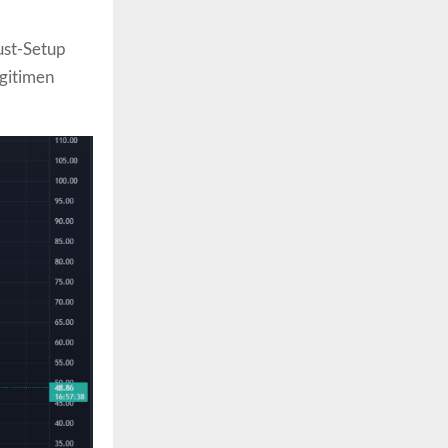
ust-Setup
egitimen