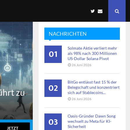
NACHRICHTEN
Solmate Aktie verliert mehr
01
als 98% nach 300 Millionen
US-Dollar Solana Pivot
26 Juni 2026
BitGo entlässt fast 15 % der
02
Belegschaft und konzentriert
ührt zu
sich auf Stablecoins...
26 Juni 2026
Oasis-Gründer Dawn Song
03
wechselt zu Meta für KI-
Sicherheit
JETZT