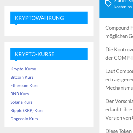
Starten Si
kostenlos
KRYPTOWÄHRUNG
Compound Fin
möglichen G
Die Kontrov
KRYPTO-KURSE
der COMP-Inh
Krypto-Kurse
Laut Compou
Bitcoin Kurs
ertragsgene
Ethereum Kurs
Mechanismus
BNB Kurs
Der Vorschl
Solana Kurs
erlaubt, ihr
Ripple (XRP) Kurs
Version von
Dogecoin Kurs
Diese Token 