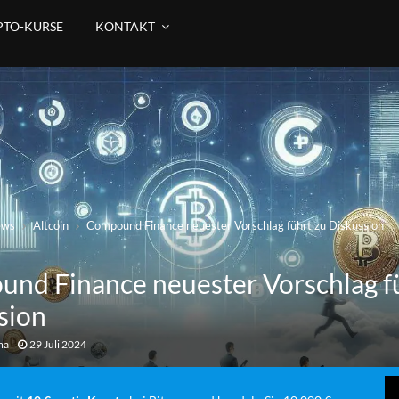
PTO-KURSE
KONTAKT
ews
Altcoin
Compound Finance neuester Vorschlag führt zu Diskussion
nd Finance neuester Vorschlag f
sion
ma
29 Juli 2024