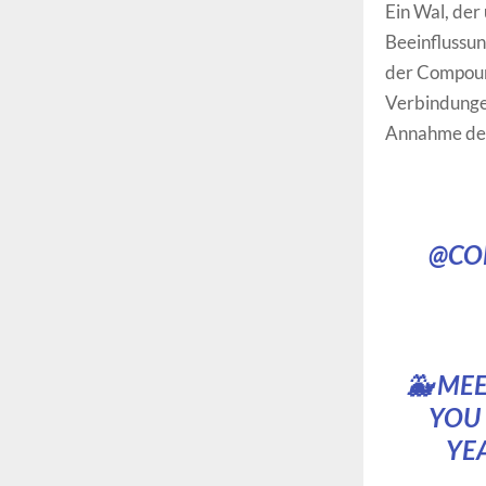
Ein Wal, der
Beeinflussun
der Compoun
Verbindungen
Annahme des
@CO
🐳 ME
YOU 
YEA