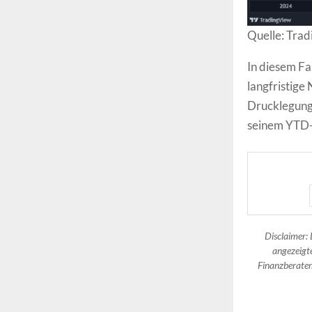
Quelle: Tra
In diesem Fa
langfristig
Drucklegung
seinem YTD-
Disclaimer: 
angezeigte
Finanzberater.