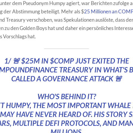
 unter dem Pseudonym Humpy agiert, war Berichten zufolge a
g der Abstimmung beteiligt. Mehr als $
25 Millionen an COM
d Treasury verschoben, was Spekulationen auslöste, dass de
 zu den Golden Boys hat und daher ein persönliches Interess
 Vorschlags hat.
1/ 🚨 $25M IN
$COMP
JUST EXITED THE
MPOUNDFINANCE
TREASURY IN WHAT'S 
CALLED A GOVERNANCE ATTACK 🚨
WHO'S BEHIND IT?
ET HUMPY, THE MOST IMPORTANT WHALE I
MAY HAVE NEVER HEARD OF. HIS STORY 
RS, MULTIPLE DEFI PROTOCOLS, AND MA
MILLIONS.