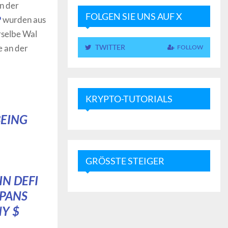
n der
FOLGEN SIE UNS AUF X
P
wurden aus
rselbe Wal
e an der
TWITTER
FOLLOW
KRYPTO-TUTORIALS
BEING
GRÖSSTE STEIGER
N DEFI
SPANS
NY $