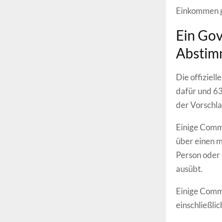
Einkommen g
Ein Gov
Abstim
Die offiziel
dafür und 6
der Vorschla
Einige Comm
über einen m
Person oder
ausübt.
Einige Commu
einschließli