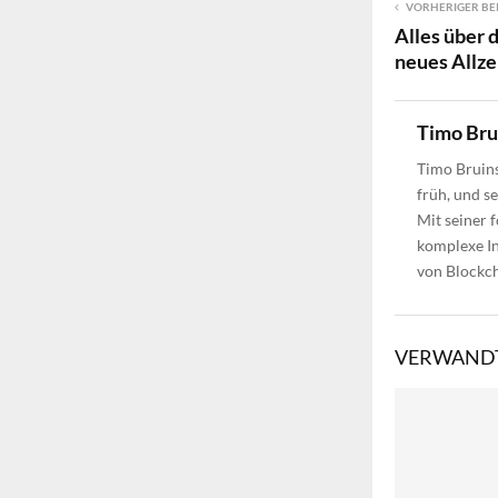
VORHERIGER BE
Alles über 
neues Allze
Timo Br
Timo Bruins
früh, und s
Mit seiner 
komplexe In
von Blockch
VERWANDT