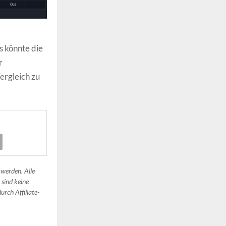
s könnte die
r
rgleich zu
 werden. Alle
 sind keine
urch Affiliate-