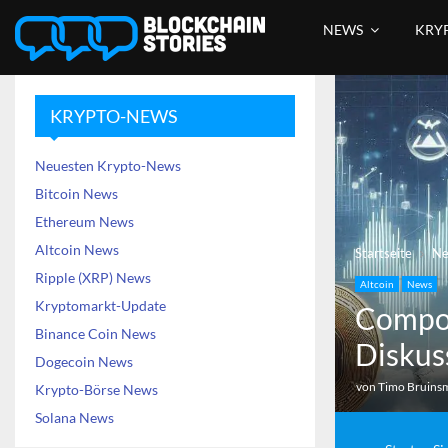
NEWS
KRY
KRYPTO-NEWS
Neuesten Krypto-News
Bitcoin News
Ethereum News
Altcoin News
Startseite
N
Ripple (XRP) News
Altcoin
News
Kryptomarkt-Update
Compou
Binance Coin News
Diskus
Dogecoin News
von
Timo Bruins
Krypto-Börse News
Solana News