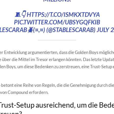
🧵👇
HTTPS://T.CO/ISMKXTDVYA
PIC.TWITTER.COM/UBSYGQFKIB
LESCARAB🪲(¤,¤) (@STABLESCARAB)
JULY 2
ser Entwicklung argumentierten, dass die Golden Boys möglic
le über die Mittel im Tresor erlangen könnten. Das letzte Updat
den Boys, um diese Bedenken zu zerstreuen, eine Trust-Setup e
 betont eine Reihe von Regeln, die die Genehmigung durch di
von Compound erfordern.
 Trust-Setup ausreichend, um die Be