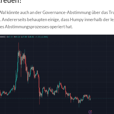
treuen?
 Wal könnte auch an der Governance-Abstimmung über das Tr
in. Andererseits behaupten einige, dass Humpy innerhalb der l
es Abstimmungsprozesses operiert hat.