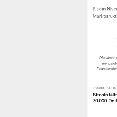
Bis das Nive
Marktstruktu
Disclaimer: 
angezeigte
Finanzberater.
VORHERIGER BE
Bitcoin fäl
70.000-Dol