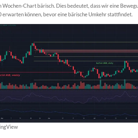
 Wochen-Chart bärisch. Dies bedeutet, dass wir eine Bewegu
 erwarten können, bevor eine bärische Umkehr stattfindet.
dingView