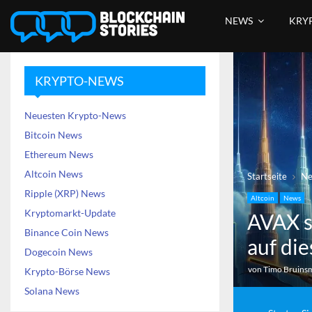
NEWS
KRY
KRYPTO-NEWS
Neuesten Krypto-News
Bitcoin News
Ethereum News
Altcoin News
Startseite
N
Ripple (XRP) News
Altcoin
News
Kryptomarkt-Update
AVAX st
Binance Coin News
auf di
Dogecoin News
von
Timo Bruins
Krypto-Börse News
Solana News