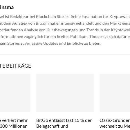
uinsma
el ist Redakteur bei Blockchain Stories. Seine Faszination für Kryptow
eit dem Aufstieg von Bitcoin hat er intensiv gehandelt und den Markt gen
fortlaufenden Analyse von Kursbewegungen und Trends in der Kryptowel
formationen zugänglich für ein breites Publikum. Timo setzt sich dafür e
ain Stories zuverlässige Updates und Einblicke zu bieten.
E BEITRÄGE
 verliert mehr
BitGo entlässt fast 15 % der
Oasis-Gründer
 300 Millionen
Belegschaft und
wechselt zu Met