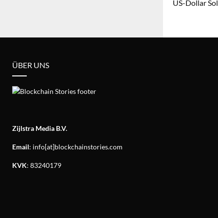
US-Dollar So
ÜBER UNS
Zijlstra Media B.V.
Email
: info[at]blockchainstories.com
KVK
: 83240179