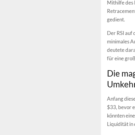
Mithilfe des
Retracement
gedient.
Der RSI auf 
minimales Au
deutete dara
für eine groß
Die mag
Umkehr
Anfang diese
$33, bevor e
könnten eine
Liquidität i