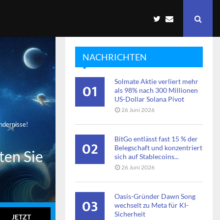
NACHRICHTEN
Solmate Aktie verliert mehr
01
als 98% nach 300 Millionen
US-Dollar Solana Pivot
26 Juni 2026
indernisse!
BitGo entlässt fast 15 % der
02
Belegschaft und konzentriert
ten Sie
sich auf Stablecoins...
26 Juni 2026
Oasis-Gründer Dawn Song
03
wechselt zu Meta für KI-
Sicherheit
JETZT