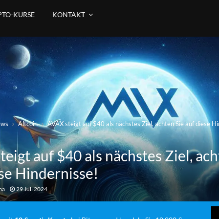
PTO-KURSE
KONTAKT
ews
Altcoin
AVAX steigt auf $40 als nächstes Ziel, achten Sie auf diese H
eigt auf $40 als nächstes Ziel, ach
ese Hindernisse!
ma
29 Juli 2024