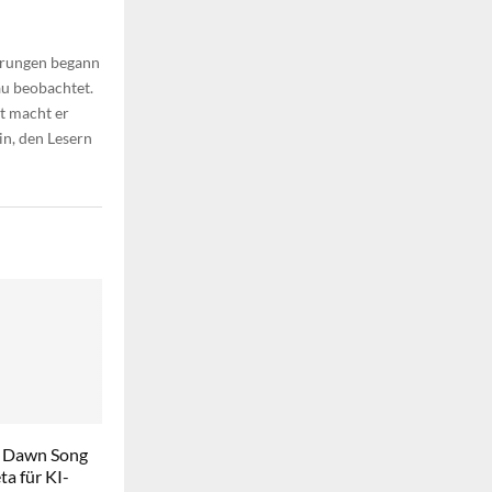
ährungen begann
au beobachtet.
t macht er
in, den Lesern
 Dawn Song
a für KI-