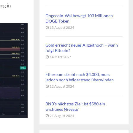
ng in
Dogecoin-Wal bewegt 103 Millionen
DOGE-Token
13 August 2024
Gold erreicht neues Allzeithoch – wann
folgt Bitcoin?
14 März 2025
Ethereum strebt nach $4.000, muss
jedoch noch Widerstand überwinden
12 August 2024
BNB’s nächstes Ziel: Ist $580 ein
wichtiges Niveau?
21 August 2024