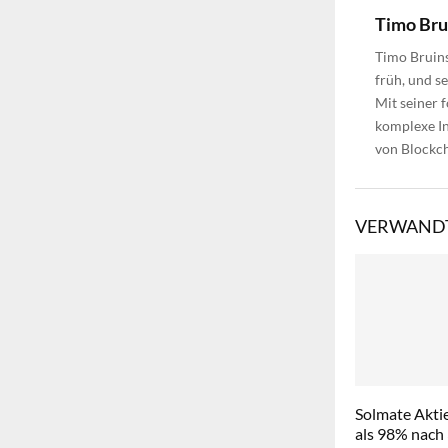
Timo Br
Timo Bruins
früh, und s
Mit seiner 
komplexe In
von Blockch
VERWANDT
Solmate Aktie
als 98% nach