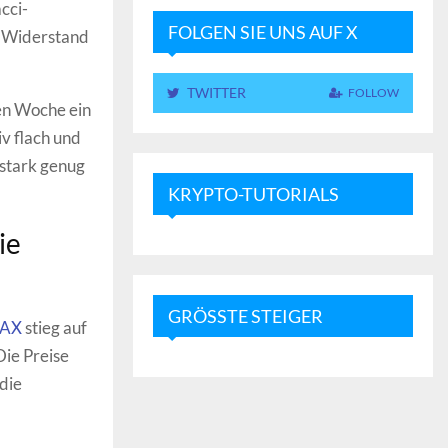
cci-
FOLGEN SIE UNS AUF X
s Widerstand
TWITTER
FOLLOW
ten Woche ein
v flach und
 stark genug
KRYPTO-TUTORIALS
ie
GRÖSSTE STEIGER
AX
stieg auf
Die Preise
die