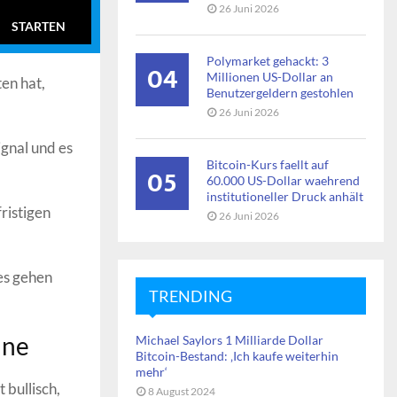
26 Juni 2026
STARTEN
Polymarket gehackt: 3
04
Millionen US-Dollar an
ten hat,
Benutzergeldern gestohlen
26 Juni 2026
ignal und es
Bitcoin-Kurs faellt auf
05
60.000 US-Dollar waehrend
institutioneller Druck anhält
ristigen
26 Juni 2026
es gehen
TRENDING
nne
Michael Saylors 1 Milliarde Dollar
Bitcoin-Bestand: ‚Ich kaufe weiterhin
mehr‘
bullisch,
8 August 2024