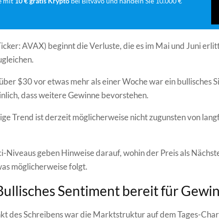
e mit
10 € gratis Krypto
bei Bitvavo und handeln Sie 10.000 €
icker: AVAX) beginnt die Verluste, die es im Mai und Juni erlit
gleichen.
über $30 vor etwas mehr als einer Woche war ein bullisches S
inlich, dass weitere Gewinne bevorstehen.
tige Trend ist derzeit möglicherweise nicht zugunsten von langf
i-Niveaus geben Hinweise darauf, wohin der Preis als Nächst
as möglicherweise folgt.
ullisches Sentiment bereit für Gewi
t des Schreibens war die Marktstruktur auf dem Tages-Chart 