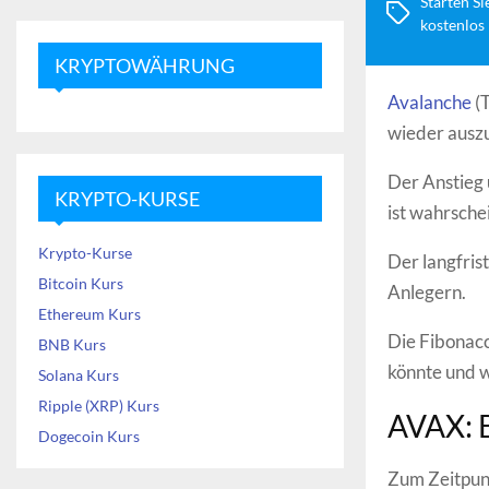
Starten Si
kostenlos
KRYPTOWÄHRUNG
Avalanche
(T
wieder auszu
Der Anstieg 
KRYPTO-KURSE
ist wahrsche
Krypto-Kurse
Der langfris
Bitcoin Kurs
Anlegern.
Ethereum Kurs
Die Fibonacc
BNB Kurs
könnte und w
Solana Kurs
Ripple (XRP) Kurs
AVAX: B
Dogecoin Kurs
Zum Zeitpunk