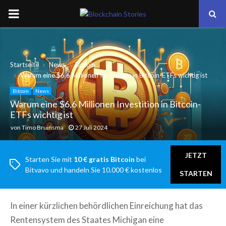
PRIMARY
MENU
Startseite
News
Bitcoin
Warum eine $6,6 Millionen Investition in Bitcoin-ETFs wichtig ist
Bitcoin
News
Warum eine $6,6 Millionen Investition in Bitcoin-
ETFs wichtig ist
von
Timo Bruinsma
27 Juli 2024
JETZT
Starten Sie mit
10 € gratis Bitcoin
bei
Bitvavo und handeln Sie 10.000 € kostenlos
STARTEN
In einer kürzlichen behördlichen Einreichung hat das
Rentensystem des Staates Michigan eine