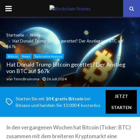
PRIMARY
MENU
Startseite
News
Hat Donald Trump Bitcoin gerettet? Der Anstieg von BTC auf
$67k
Bitcoin
News
Technische Analyse
Hat Donald Trump Bitcoin gerettet? Der Anstieg
von BTC auf $67k
von
Timo Bruinsma
26 Juli 2024
JETZT
Starten Sie mit
10 € gratis Bitcoin
bei
Bitvavo und handeln Sie 10.000 € kostenlos
STARTEN
In den vergangenen Wochen hat Bitcoin (Ticker: BTC)
zusammen mit dem breiteren Kryptomarkt eine