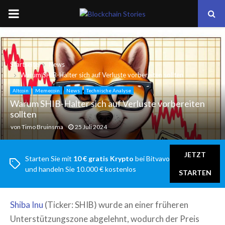
PRIMARY
MENU
Startseite
News
Warum SHIB-Halter sich auf Verluste vorbereiten sollten
Altcoin
Memecoin
News
Technische Analyse
Warum SHIB-Halter sich auf Verluste vorbereiten
sollten
von
Timo Bruinsma
25 Juli 2024
JETZT
Starten Sie mit
10 € gratis Krypto
bei Bitvavo
und handeln Sie 10.000 € kostenlos
STARTEN
Shiba Inu
(Ticker: SHIB) wurde an einer früheren
Unterstützungszone abgelehnt, wodurch der Preis