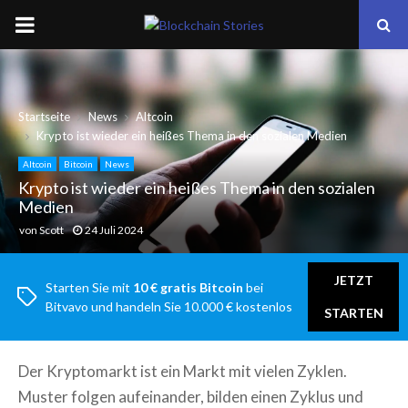
PRIMARY
MENU
Startseite
News
Altcoin
Krypto ist wieder ein heißes Thema in den sozialen Medien
Altcoin
Bitcoin
News
Krypto ist wieder ein heißes Thema in den sozialen
Medien
von
Scott
24 Juli 2024
JETZT
Starten Sie mit
10 € gratis Bitcoin
bei
Bitvavo und handeln Sie 10.000 € kostenlos
STARTEN
Der Kryptomarkt ist ein Markt mit vielen Zyklen.
Muster folgen aufeinander, bilden einen Zyklus und