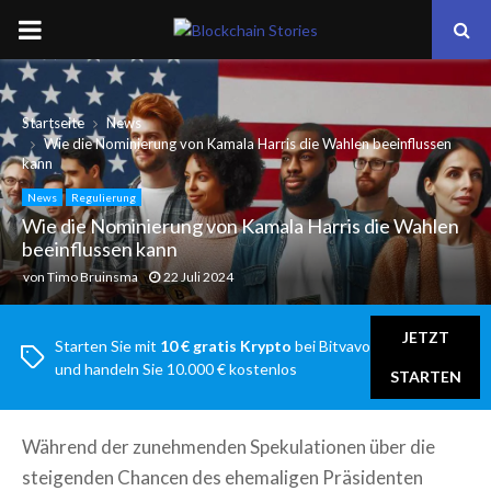
PRIMARY
MENU
Startseite
News
Wie die Nominierung von Kamala Harris die Wahlen beeinflussen
kann
News
Regulierung
Wie die Nominierung von Kamala Harris die Wahlen
beeinflussen kann
von
Timo Bruinsma
22 Juli 2024
JETZT
Starten Sie mit
10 € gratis Krypto
bei Bitvavo
und handeln Sie 10.000 € kostenlos
STARTEN
Während der zunehmenden Spekulationen über die
steigenden Chancen des ehemaligen Präsidenten