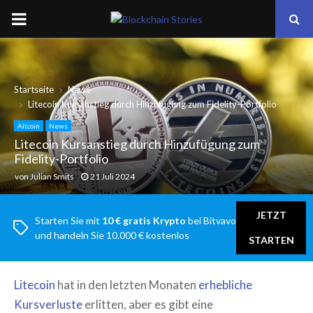
PRIMARY
MENU
Startseite
News
Litecoin Kursanstieg durch Hinzufügung zum Fidelity-Portfolio
Altcoin
News
Litecoin Kursanstieg durch Hinzufügung zum
Fidelity-Portfolio
von
Julian Smits
21 Juli 2024
JETZT
Starten Sie mit
10 € gratis Krypto
bei Bitvavo
und handeln Sie 10.000 € kostenlos
STARTEN
Litecoin
hat in den letzten Monaten
erhebliche
Kursverluste
erlitten, aber es gibt eine