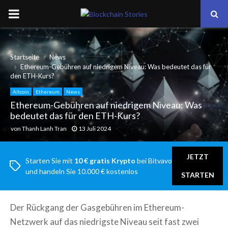
PRIMARY
MENU
Startseite
News
Ethereum-Gebühren auf niedrigem Niveau: Was bedeutet das für
den ETH-Kurs?
Altcoin
Ethereum
News
Ethereum-Gebühren auf niedrigem Niveau: Was
bedeutet das für den ETH-Kurs?
von
Thanh Lanh Tran
13 Juli 2024
JETZT
Starten Sie mit
10 € gratis Krypto
bei Bitvavo
und handeln Sie 10.000 € kostenlos
STARTEN
Der Rückgang der Gasgebühren im Ethereum-
Netzwerk auf das niedrigste Niveau seit fast zwei