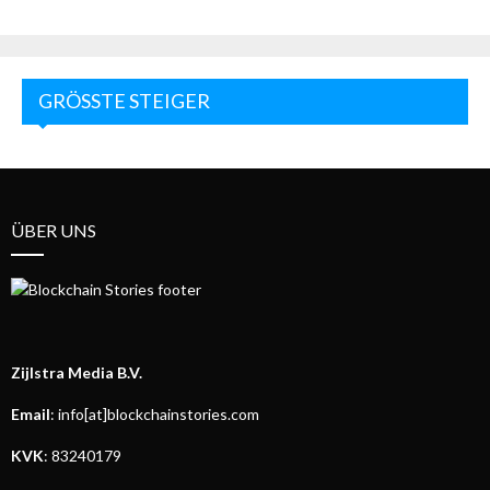
GRÖSSTE STEIGER
ÜBER UNS
Zijlstra Media B.V.
Email
: info[at]blockchainstories.com
KVK
: 83240179