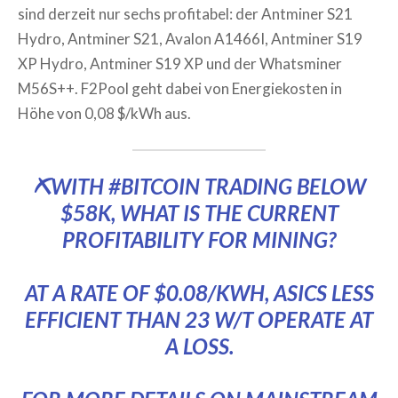
sind derzeit nur sechs profitabel: der Antminer S21
Hydro, Antminer S21, Avalon A1466I, Antminer S19
XP Hydro, Antminer S19 XP und der Whatsminer
M56S++. F2Pool geht dabei von Energiekosten in
Höhe von 0,08 $/kWh aus.
⛏️WITH
#BITCOIN
TRADING BELOW
$58K, WHAT IS THE CURRENT
PROFITABILITY FOR MINING?
AT A RATE OF $0.08/KWH, ASICS LESS
EFFICIENT THAN 23 W/T OPERATE AT
A LOSS.