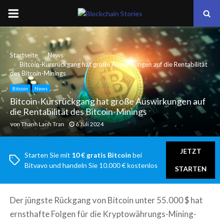
PRIMARY
MENU
Startseite
News
Bitcoin-Kursrückgang hat große Auswirkungen auf die Rentabilität
des Bitcoin-Minings
Bitcoin
News
Bitcoin-Kursrückgang hat große Auswirkungen auf
die Rentabilität des Bitcoin-Minings
von
Thanh Lanh Tran
6 Juli 2024
JETZT
Starten Sie mit
10 € gratis Bitcoin
bei
Bitvavo und handeln Sie 10.000 € kostenlos
STARTEN
Der jüngste Rückgang von Bitcoin unter 55.000 $ hat
ernsthafte Folgen für die Kryptowährungs-Mining-