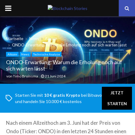
PRIMARY
MENU
Startseite
News
Altcoin
ONDO-Erwartung: Warum die Erholung noch auf sich warten lässt
Altcoin
News
Technische Analyse
ONDO-Erwartung: Warum die Erholung noch auf
sich warten lässt
von
Timo Bruinsma
21 Juni 2024
JETZT
Starten Sie mit
10 € gratis Krypto
bei Bitvavo
und handeln Sie 10.000 € kostenlos
STARTEN
Nach einem Allzeithoch am 3. Juni hat der Preis von
Ondo (Ticker: ONDO) in den letzten 24 Stunden einen