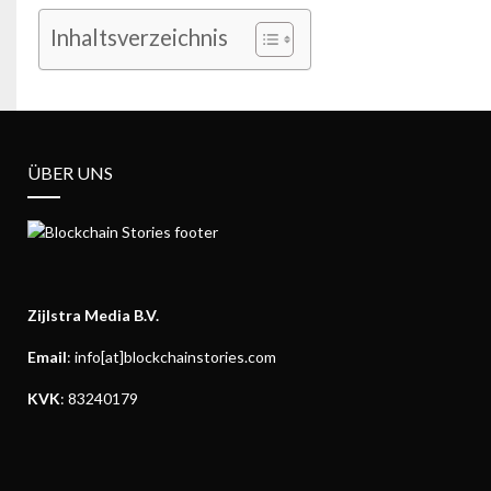
Inhaltsverzeichnis
ÜBER UNS
Zijlstra Media B.V.
Email
: info[at]blockchainstories.com
KVK
: 83240179