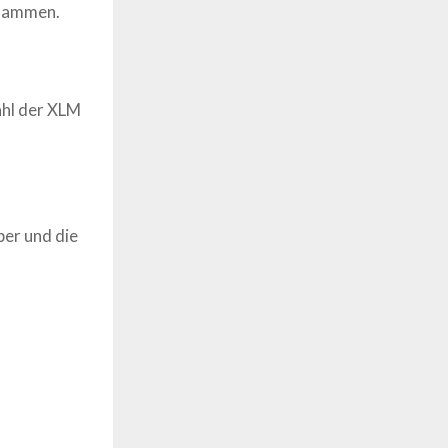
usammen.
ahl der
XLM
er und die