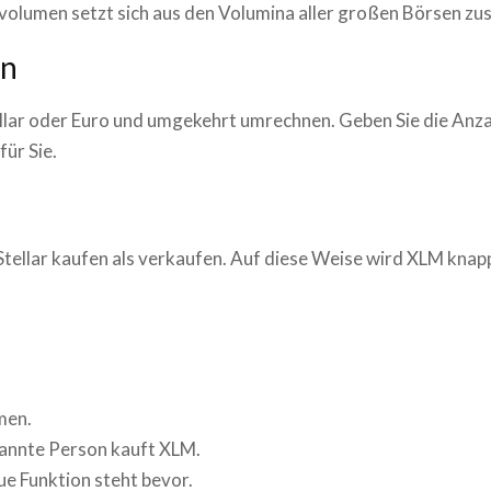
volumen setzt sich aus den Volumina aller großen Börsen z
en
ollar oder Euro und umgekehrt umrechnen. Geben Sie die Anz
ür Sie.
Stellar
kaufen als verkaufen. Auf diese Weise wird
XLM
knapp
men.
kannte Person kauft
XLM
.
ue Funktion steht bevor.