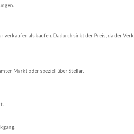
ungen.
ar
verkaufen als kaufen. Dadurch sinkt der Preis, da der Ver
amten Markt oder speziell über
Stellar
.
t.
ückgang.