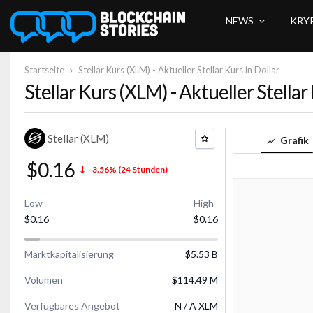
NEWS
KRY
Startseite
Stellar Kurs (XLM) - Aktueller Stellar Kurs in Dollar
Stellar Kurs (XLM) - Aktueller Stellar
Stellar (XLM)
Grafik
$0.16
-3.56%
(24 Stunden)
Low
High
$0.16
$0.16
Marktkapitalisierung
$5.53 B
Volumen
$114.49 M
Verfügbares Angebot
N / A XLM