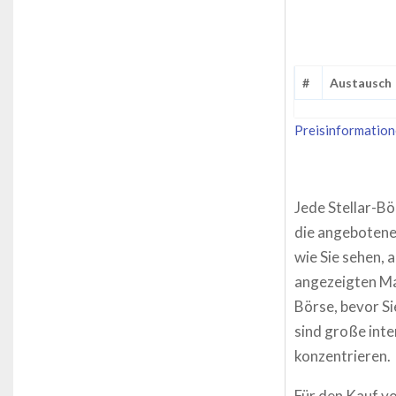
#
Austausch
Preisinformation
Jede Stellar-Bö
die angebotenen
wie Sie sehen, 
angezeigten Mar
Börse, bevor Si
sind große inte
konzentrieren.
Für den Kauf vo