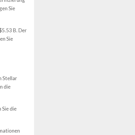
gen Sie
$5.53 B. Der
en Sie
on
Stellar
n die
 Sie die
rmationen