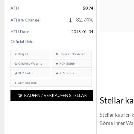
ATH
$0.94
-82.74%
ATH(% Change)
ATH Date
2018-01-04
Official Links
Rang 23
Explorer blockieren
Offizielle Website
XLM Github
XLM Reddit
XLM Twitter
XLM Facebook
KAUFEN / VERKAUFEN STELLAR
Stellar k
Stellar kaufen 
Börse Ihrer Wah