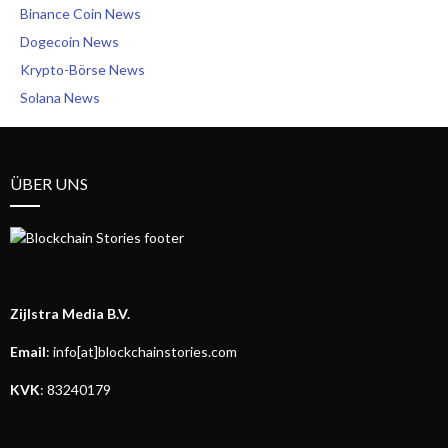
Binance Coin News
Dogecoin News
Krypto-Börse News
Solana News
ÜBER UNS
Zijlstra Media B.V.
Email
: info[at]blockchainstories.com
KVK
: 83240179