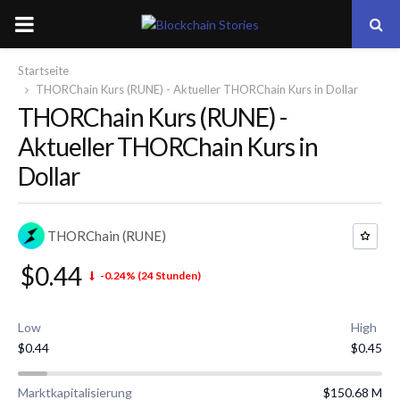
PRIMARY
MENU
Startseite
THORChain Kurs (RUNE) - Aktueller THORChain Kurs in Dollar
THORChain Kurs (RUNE) -
Aktueller THORChain Kurs in
Dollar
THORChain (RUNE)
$0.44
-0.24%
(24 Stunden)
Low
High
$0.44
$0.45
Marktkapitalisierung
$150.68 M