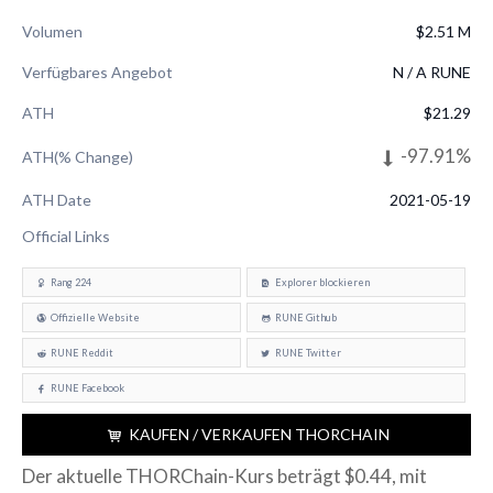
Volumen
$2.51 M
Verfügbares Angebot
N / A RUNE
ATH
$21.29
-97.91%
ATH(% Change)
ATH Date
2021-05-19
Official Links
Rang 224
Explorer blockieren
Offizielle Website
RUNE Github
RUNE Reddit
RUNE Twitter
RUNE Facebook
KAUFEN / VERKAUFEN THORCHAIN
Der aktuelle THORChain-Kurs beträgt $0.44, mit