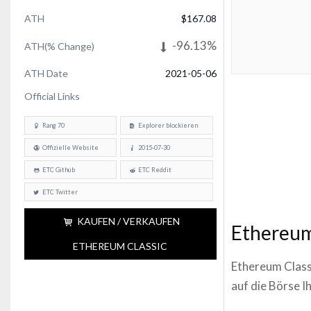
ATH
$167.08
-96.13%
ATH(% Change)
ATH Date
2021-05-06
Official Links
Rang 70
Explorer blockieren
Offizielle Website
2015-07-30
ETC Github
ETC Reddit
ETC Twitter
KAUFEN / VERKAUFEN
Ethereum
ETHEREUM CLASSIC
Ethereum Class
auf die Börse I