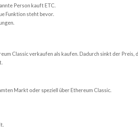
kannte Person kauft
ETC
.
ue Funktion steht bevor.
ungen.
reum Classic
verkaufen als kaufen. Dadurch sinkt der Preis, 
t.
amten Markt oder speziell über
Ethereum Classic
.
t.