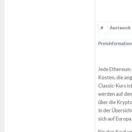
#
Austausch
Preisinformation
Jede Ethereum C
Kosten, die an
Classic-Kurs is
werden auf den
über die Krypto
In der Übersich
sich auf Europa
Für den Kauf vo