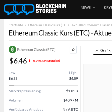
NEWS
KRY
Startseite
Ethereum Classic Kurs (ETC) - Aktueller Ethereum Classic K
Ethereum Classic Kurs (ETC) - Aktuel
Ethereum Classic (ETC)
Grafik
$6.46
-0.29%
(24 Stunden)
Low
High
$6.33
$6.59
Marktkapitalisierung
$1.01 B
Volumen
$40.97 M
Verfügbares Angebot
N / A ETC