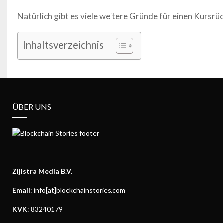
Natürlich gibt es viele weitere Gründe für einen Kursr
Inhaltsverzeichnis
ÜBER UNS
Zijlstra Media B.V.
Email
: info[at]blockchainstories.com
KVK
: 83240179