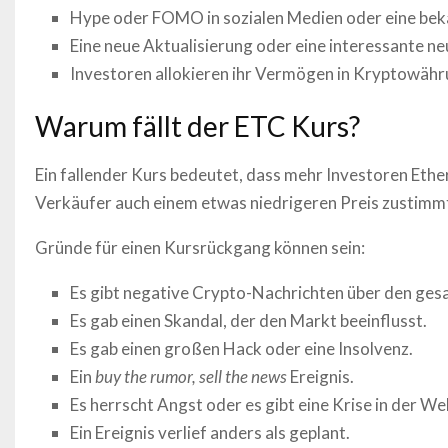
Hype oder FOMO in sozialen Medien oder eine be
Eine neue Aktualisierung oder eine interessante ne
Investoren allokieren ihr Vermögen in Kryptowähr
Warum fällt der
ETC
Kurs?
Ein fallender Kurs bedeutet, dass mehr Investoren
Ethe
Verkäufer auch einem etwas niedrigeren Preis zustimm
Gründe für einen Kursrückgang können sein:
Es gibt negative Crypto-Nachrichten über den ges
Es gab einen Skandal, der den Markt beeinflusst.
Es gab einen großen Hack oder eine Insolvenz.
Ein
buy the rumor, sell the news
Ereignis.
Es herrscht Angst oder es gibt eine Krise in der Wel
Ein Ereignis verlief anders als geplant.