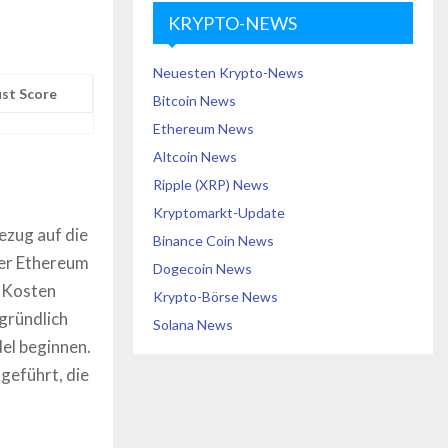
KRYPTO-NEWS
Neuesten Krypto-News
st Score
Bitcoin News
Ethereum News
Altcoin News
Ripple (XRP) News
Kryptomarkt-Update
ezug auf die
Binance Coin News
der Ethereum
Dogecoin News
e Kosten
Krypto-Börse News
gründlich
Solana News
el beginnen.
geführt, die