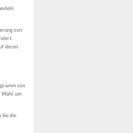
handeln
ierung von
ndert.
uf dieser
iagramm von
r Wahl, um
 Sie die