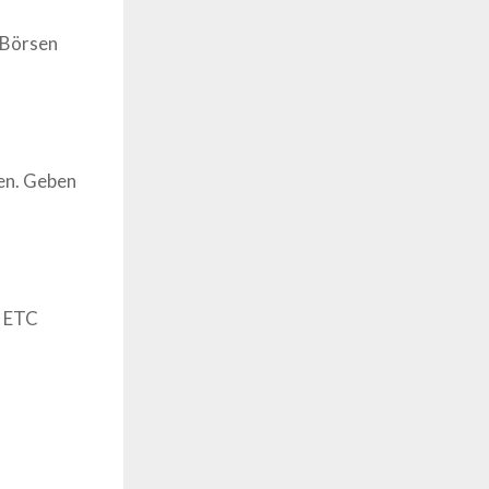
 Börsen
en. Geben
d
ETC